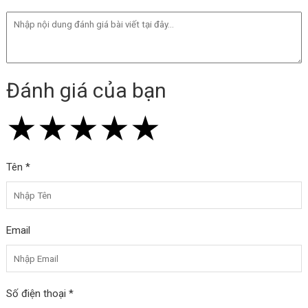
Đánh giá của bạn
★
★
★
★
★
★
★
★
★
★
★
★
★
★
★
Tên *
Email
Số điện thoại *