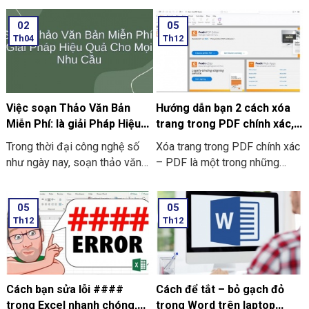
02
05
Th04
Th12
Việc soạn Thảo Văn Bản
Hướng dẫn bạn 2 cách xóa
Miễn Phí: là giải Pháp Hiệu
trang trong PDF chính xác,
Quả Cho Mọi Nhu Cầu
nhanh chóng
Trong thời đại công nghệ số
Xóa trang trong PDF chính xác
như ngày nay, soạn thảo văn
– PDF là một trong những
bản miễn phí đã trở thành nhu
công cụ phổ biến trong quá
cầu thiết yếu cho học sinh,
trình chia sẻ và truyền tải
05
05
sinh viên, cả nhân viên văn
thông tin và tài liệu giữa mọi
Th12
Th12
phòng và doanh nghiệp.
người với nhau. Tuy vậy ở
trong quá trình thao tác, đôi lúc
người dùng sẽ muốn xóa đi
trang PDF thừa hoặc là những
trang PDF trắng
Cách bạn sửa lỗi ####
Cách để tắt – bỏ gạch đỏ
trong Excel nhanh chóng,
trong Word trên laptop