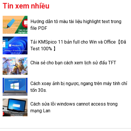
quản trị cơ sở các dữ liệu quan
Tin xem nhiều
hệ (tiếng Anh: relational
database management
Hướng dẫn tô màu tài liệu highlight text trong
system, được viết tắt:
file PDF
RDBMS). Nó mang những
chức năng quản lý và chỉnh
Tải KMSpico 11 bản full cho Win và Office【Đã
sửa và truy xuất dữ liệu thành
Test 100% 】
dạng bảng.
Chia sẻ cho bạn cách xem lịch sử đấu TFT
Cách xoay ảnh bị ngược, ngang trên máy tính chỉ
tốn 30s.
Cách sửa lỗi windows cannot access trong
mạng Lan