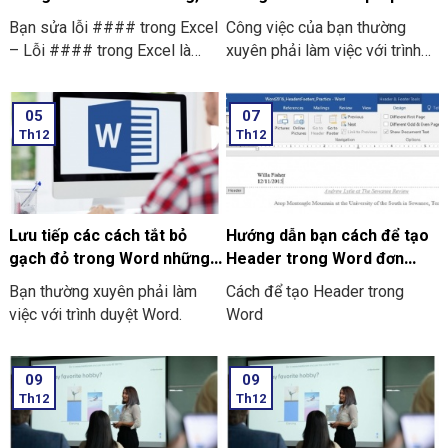
đơn giản nhất
Window mới nhất
Bạn sửa lỗi #### trong Excel
Công việc của bạn thường
– Lỗi #### trong Excel là
xuyên phải làm việc với trình
một lỗi thường xuất hiện khi
duyệt Word. Bạn cảm thấy khó
một ô không đủ rộng để hiển
chịu khi các gạch đỏ xuất hiện
05
07
thị được toàn bộ dữ liệu bên
liên tục. Và bạn không biết
Th12
Th12
trong. Điều này thường xảy ra
cách để bỏ gạch đỏ trong
do nhiều nguyên nhân khác
word? Điều này đặc biệt gây
nhau, bao gồm là:
ra sự phiền toái khi bạn muốn
nhập liệu nhanh hoặc là đang
làm việc với các văn bản
Lưu tiếp các cách tắt bỏ
Hướng dẫn bạn cách để tạo
chuyên ngành. Hãy cùng chúng
gạch đỏ trong Word những
Header trong Word đơn
tôi tìm hiểu cách tắt và bỏ
thiết bị khác
giản, dễ thực hiện
Bạn thường xuyên phải làm
Cách để tạo Header trong
gạch đỏ trong Word trên
việc với trình duyệt Word.
Word
laptop Window nhé!
09
09
Th12
Th12