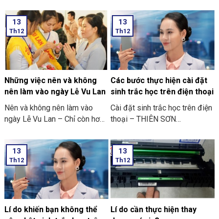
thoại
săn đón rầm rộ ở trong cộng
đồng người yêu thích các trò
13
13
chơi điện tử ở trên điện thoại
Th12
Th12
di động.
Những việc nên và không
Các bước thực hiện cài đặt
nên làm vào ngày Lễ Vu Lan
sinh trắc học trên điện thoại
Nên và không nên làm vào
Cài đặt sinh trắc học trên điện
ngày Lễ Vu Lan – Chỉ còn hơn
thoại – THIÊN SƠN
mười ngày nữa thôi là đến
COMPUTER cùng bạn tham
ngày Vu Lan báo hiếu rồi.
khảo “các bước thực hiện cài
13
13
THIÊN SƠN COMPUTER chia
đặt sinh trắc học trên điện
Th12
Th12
sẻ với bạn về những việc nên
thoại” nhé
và không nên làm ngày Lễ Vu
Lan nhé.
Lí do khiến bạn không thể
Lí do cần thực hiện thay