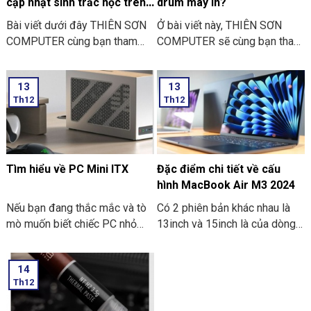
cập nhật sinh trắc học trên
drum máy in?
ứng dụng ngân hàng
Bài viết dưới đây THIÊN SƠN
Ở bài viết này, THIÊN SƠN
COMPUTER cùng bạn tham
COMPUTER sẽ cùng bạn tham
khảo một số lí do khiến bạn
khảo lí do cần thực hiện thay
không thể cập nhật sinh trắc
drum máy in là như thế nào
13
13
học trên ứng dụng ngân hàng
nhé?
Th12
Th12
thường gặp nhé:
Tìm hiểu về PC Mini ITX
Đặc điểm chi tiết về cấu
hình MacBook Air M3 2024
Nếu bạn đang thắc mắc và tò
Có 2 phiên bản khác nhau là
mò muốn biết chiếc PC nhỏ
13inch và 15inch là của dòng
gọn. Mà nó có thể mang đi
Macbook Air M3 2024 đã
nhiều nơi thì PC Mini ITX có
được Apple công bố. Điểm ấn
14
thể đáp ứng được nhu cầu đó.
tượng là các thông số bên
Th12
Sau đây là một số thông tin
trong dòng máy này. Hãy cùng
khi bạn tìm hiểu về PC Mini
THIÊN SƠN COMPUTER điểm