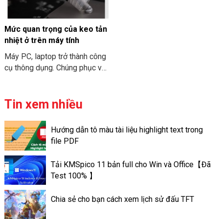
ITX. Cùng THIÊN SƠN
qua về đặc điểm chi tiết về
COMPUTER tham khảo nhé.
cấu hình MacBook Air M3
2024 nhé.
Mức quan trọng của keo tản
nhiệt ở trên máy tính
Máy PC, laptop trở thành công
cụ thông dụng. Chúng phục vụ
cho nhu cầu công việc và học
tập. Và để “sức khỏe” của máy
tính đươc đảm bảo. Bạn cần
Tin xem nhiều
phải vệ sinh và bảo trì chúng
định kỳ. Việc tra keo tản nhiệt
Hướng dẫn tô màu tài liệu highlight text trong
trên máy tính có thể giúp máy
file PDF
tính có thể đạt được hiệu suất
tốt. Và có hoạt động ổn định
Tải KMSpico 11 bản full cho Win và Office【Đã
tốt hơn. Sau đây là thông tin về
Test 100% 】
mức quan trọng của keo tản
nhiệt ở trên máy tính.
Chia sẻ cho bạn cách xem lịch sử đấu TFT