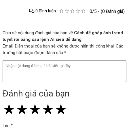
0 Bình luận
0/5 - (0 Đánh giá)
Chia sẻ nội dung đánh giá của bạn về
Cách để ghép ảnh trend
tuyết rơi bằng câu lệnh AI siêu dễ dàng
Email, Điện thoại của bạn sẽ không được hiển thị công khai. Các
trường bắt buộc được đánh dấu *
Đánh giá của bạn
★
★
★
★
★
★
★
★
★
★
★
★
★
★
★
Tên *