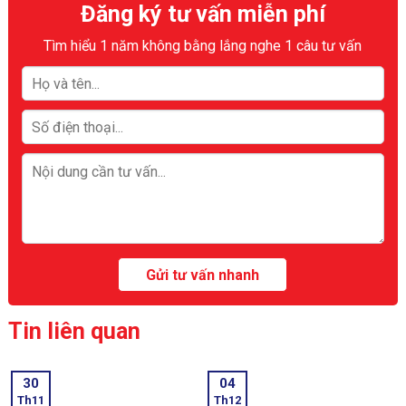
Đăng ký tư vấn miễn phí
Tìm hiểu 1 năm không bằng lắng nghe 1 câu tư vấn
Tin liên quan
30
04
Th11
Th12