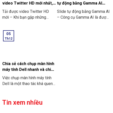
hành việc truy cập vào trang
video Twitter HD mới nhất,
tự động bằng Gamma AI
web của Zalo. Để được sử
đơn giản ai cũng làm được
siêu dễ
Tải được video Twitter HD
Slide tự động bằng Gamma AI
dụng các tính năng như là
mới – Khi bạn gặp những
– Công cụ Gamma AI là được
nhắn tin, gọi điện, xem tin tức,
đoạn clip hài hước hay video
kết hợp trí tuệ nhân tạo AI. Nó
tham gia các nhóm…
hướng dẫn thú vị trên Twitter.
giúp cho người dùng biến văn
05
Bạn muốn lưu chúng lại nhưng
bản thành ghi chú. Và từ đó
Th12
chưa biết cách nào?
tóm tắt được và tạo ra các bài
thuyết trình chuyên nghiệp một
cách nhanh chóng và dễ dàng
hơn. Gamma AI sẽ tự động hóa
được các thao tác bao gồm là
Chia sẻ cách chụp màn hình
thiết kế bố cục, chèn hình ảnh
máy tính Dell nhanh và chi
và video và thêm hiệu ứng khi
tiết
Việc chụp màn hình máy tính
nhận thông tin từ người dùng.
Dell là một thao tác khá quen
Điều này giúp cho slide của
thuộc với nhiều người. Tuy
người sử dụng trở nên ấn
nhiên không phải tất cả mọi
tượng hơn và đa dạng mọi chủ
người cũng biết cách chụp
Tin xem nhiều
đề.
nhanh chóng và chuyên nghiệp.
Bài viết này chúng tôi sẽ