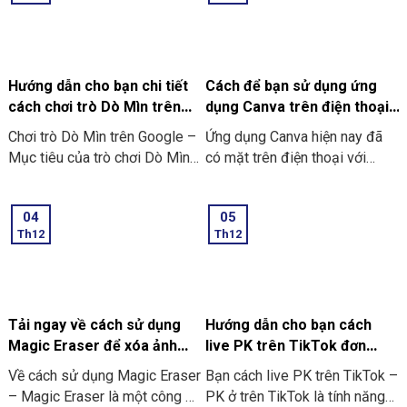
Hướng dẫn cho bạn chi tiết
Cách để bạn sử dụng ứng
cách chơi trò Dò Mìn trên
dụng Canva trên điện thoại
Google
chi tiết có làm mẫu
Chơi trò Dò Mìn trên Google –
Ứng dụng Canva hiện nay đã
Mục tiêu của trò chơi Dò Mìn
có mặt trên điện thoại với
là nhằm mở tất cả các ô vuông
dạng ứng dụng thông minh. Và
không chứa mìn. Nếu là bạn
đơn giản, tiện lợi hơn. Nó giúp
04
05
mở phải ô chứa mìn thì bạn sẽ
bạn không những dễ dàng thao
Th12
Th12
là người thua cuộc. Ở dưới đây
tác và chỉnh sửa. Mà còn thiết
là hướng dẫn chi tiết về cách
kế các hình ảnh tại bất cứ đâu.
chơi trò chơi này:
Bạn có thể tham khảo cách sử
dụng Canva ở trên điện thoại
ngay dưới đây.
Tải ngay về cách sử dụng
Hướng dẫn cho bạn cách
Magic Eraser để xóa ảnh
live PK trên TikTok đơn
trên điện thoại
giản, hiệu quả
Về cách sử dụng Magic Eraser
Bạn cách live PK trên TikTok –
– Magic Eraser là một công cụ
PK ở trên TikTok là tính năng