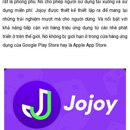
rất là phong phú. Nó cho phép người sử dụng tải xuống và sử
dụng miễn phí. Jojoy được thiết kế thiết lập ra để mang lại
những trải nghiệm mượt mà cho người dùng. Và nổi bật với
khả năng tiếp cận với hàng triệu ứng dụng từ các nhà phát
triển ở trên thế giới. Nó không bị giới hạn ở trong cửa hàng ứng
dụng của Google Play Store hay là Apple App Store.