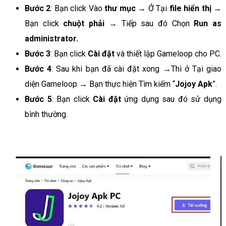
Bước 2
: Bạn click Vào
thư mục
→ Ở Tại
file hiển thị
→
Bạn click
chuột phải
→ Tiếp sau đó Chọn
Run as
administrator.
Bước 3
: Bạn click
Cài đặt
và thiết lập Gameloop cho PC.
Bước 4
: Sau khi bạn đã cài đặt xong →Thì ở Tại giao
diện Gameloop → Bạn thực hiện Tìm kiếm “
Jojoy Apk
”.
Bước 5
: Bạn click
Cài đặt
ứng dụng sau đó sử dụng
bình thường.