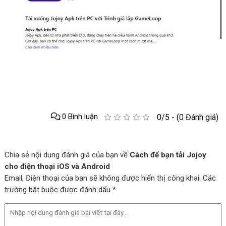
0 Bình luận
0/5 - (0 Đánh giá)
Chia sẻ nội dung đánh giá của bạn về
Cách để bạn tải Jojoy
cho điện thoại iOS và Android
Email, Điện thoại của bạn sẽ không được hiển thị công khai. Các
trường bắt buộc được đánh dấu *