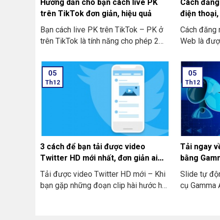
Hướng dẫn cho bạn cách live PK
Cách đăng
trên TikTok đơn giản, hiệu quả
điện thoại,
về
Bạn cách live PK trên TikTok – PK ở
Cách đăng 
trên TikTok là tính năng cho phép 2
Web là được
người cùng ở livestream đối đầu nhau
tiếp trên t
xem ai được nhiều lượt like hơn và
hoặc là điện
05
05
quà tặng nhiều nhất từ người xem trực
và cài đặt 
Th12
Th12
tiếp. Theo đó là cả 2 sẽ cùng đặt ra 1
thông thườ
yêu cầu mà người thua sẽ phải chịu
bạn chỉ cần
theo người thắng (thông thường là các
Firefox, Edg
thử thách có tính vui nhộn).
việc truy c
Để được sử 
nhắn tin, gọ
3 cách để bạn tải được video
Tải ngay v
gia các nh
Twitter HD mới nhất, đơn giản ai
bằng Gamm
cũng làm được
Tải được video Twitter HD mới – Khi
Slide tự đ
bạn gặp những đoạn clip hài hước hay
cụ Gamma AI
video hướng dẫn thú vị trên Twitter.
nhân tạo AI
Bạn muốn lưu chúng lại nhưng chưa
biến văn bả
biết cách nào?
tóm tắt đượ