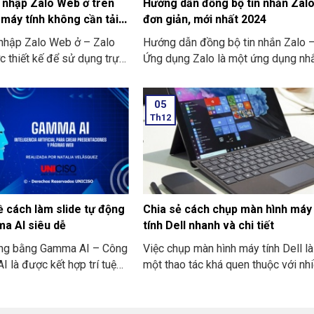
 nhập Zalo Web ở trên
Hướng dẫn đồng bộ tin nhắn Zal
xóa vùng đã chọn cho bạn.
 máy tính không cần tải
đơn giản, mới nhất 2024
nhập Zalo Web ở – Zalo
Hướng dẫn đồng bộ tin nhắn Zalo 
 thiết kế để sử dụng trực
Ứng dụng Zalo là một ứng dụng nh
rình duyệt web của máy tính
tin phổ biến tại Việt Nam. Nó có vai
 thoại. Thay vì bạn phải tải
quan trọng trong việc kết nối và làm
05
lại ứng dụng Zalo như
việc. Tuy nhiên, để chuyển đổi giữa
Th12
ng mà bạn thường dùng thì
các thiết bị hoặc là lưu giữ dữ liệu t
 mở trình duyệt (Chrome,
nhắn có thể gây khó khăn nếu là bạ
e, Safari…). Và tiến hành
chưa biết cách đồng bộ tin nhắn.
ập vào trang web của Zalo.
dụng các tính năng như là
i điện, xem tin tức, tham
ề cách làm slide tự động
Chia sẻ cách chụp màn hình máy
óm…
a AI siêu dễ
tính Dell nhanh và chi tiết
ộng bằng Gamma AI – Công
Việc chụp màn hình máy tính Dell là
 là được kết hợp trí tuệ
một thao tác khá quen thuộc với nh
. Nó giúp cho người dùng
người. Tuy nhiên không phải tất cả
n thành ghi chú. Và từ đó
mọi người cũng biết cách chụp nha
c và tạo ra các bài thuyết
chóng và chuyên nghiệp. Bài viết n