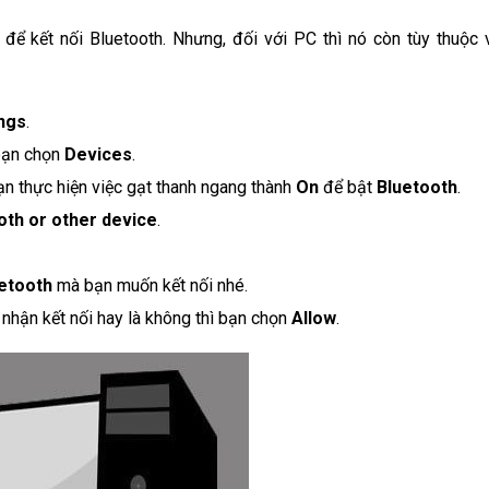
i để kết nối Bluetooth. Nhưng, đối với PC thì nó còn tùy thuộc 
ngs
.
 bạn chọn
Devices
.
ạn thực hiện việc gạt thanh ngang thành
On
để bật
Bluetooth
.
th or other device
.
uetooth
mà bạn muốn kết nối nhé.
hận kết nối hay là không thì bạn chọn
Allow
.