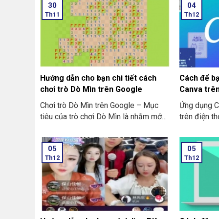
30
04
Th11
Th12
Hướng dẫn cho bạn chi tiết cách
Cách để b
chơi trò Dò Mìn trên Google
Canva trên 
làm mẫu
Chơi trò Dò Mìn trên Google – Mục
Ứng dụng C
tiêu của trò chơi Dò Mìn là nhằm mở
trên điện t
tất cả các ô vuông không chứa mìn.
thông minh. 
Nếu là bạn mở phải ô chứa mìn thì bạn
Nó giúp bạ
05
05
sẽ là người thua cuộc. Ở dưới đây là
thao tác và
Th12
Th12
hướng dẫn chi tiết về cách chơi trò
các hình ản
chơi này:
thể tham k
trên điện t