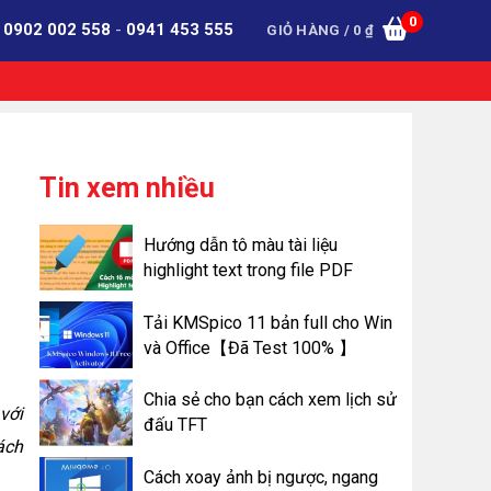
0
:
0902 002 558
-
0941 453 555
GIỎ HÀNG /
0
₫
Tin xem nhiều
Hướng dẫn tô màu tài liệu
highlight text trong file PDF
Tải KMSpico 11 bản full cho Win
và Office【Đã Test 100% 】
Chia sẻ cho bạn cách xem lịch sử
với
đấu TFT
ách
Cách xoay ảnh bị ngược, ngang