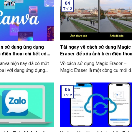
04
Th12
ạn sử dụng ứng dụng
Tải ngay về cách sử dụng Magic
điện thoại chi tiết có
Eraser để xóa ảnh trên điện thoạ
anva hiện nay đã có mặt
Về cách sử dụng Magic Eraser –
hoại với dạng ứng dụng
Magic Eraser là một công cụ mới đ
Và đơn giản, tiện lợi hơn.
được tích hợp vào Google Photos. 
n không những dễ dàng
chức năng này được hoạt động tư
05
 chỉnh sửa. Mà còn thiết kế
tự như Content-Aware của ứng dụ
Th12
h tại bất cứ đâu. Bạn có
Photoshop. Bạn có thể dùng nó để
hảo cách sử dụng Canva ở
loại bỏ những chi tiết bạn không m
hoại ngay dưới đây.
muốn trên bất kỳ bức ảnh nào cùng
với sự hỗ trợ của AI. Cùng với thao 
cực kỳ giản đơn đó là tô chọn vùng
cần xóa. Và thêm nữa AI sẽ tự độn