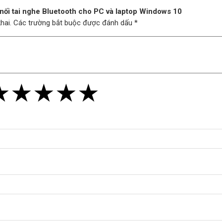
nối tai nghe Bluetooth cho PC và laptop Windows 10
 khai. Các trường bắt buộc được đánh dấu *
★
★
★
★
★
★
★
★
★
★
★
★
★
★
★