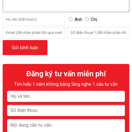
Anh
Chị
Đăng ký tư vấn miễn phí
Tìm hiểu 1 năm không bằng lắng nghe 1 câu tư vấn