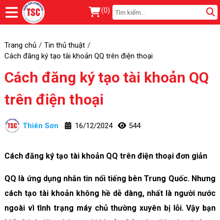
(
0
)
Trang chủ
Tin thủ thuật
Cách đăng ký tạo tài khoản QQ trên điện thoại
Cách đăng ký tạo tài khoản QQ
trên điện thoại
Thiên Sơn
16/12/2024
544
Cách đăng ký tạo tài khoản QQ trên điện thoại đơn giản
QQ là ứng dụng nhắn tin nổi tiếng bên Trung Quốc. Nhưng
cách tạo tài khoản không hề dễ dàng, nhất là người nước
ngoài vì tình trạng máy chủ thường xuyên bị lỗi. Vậy bạn