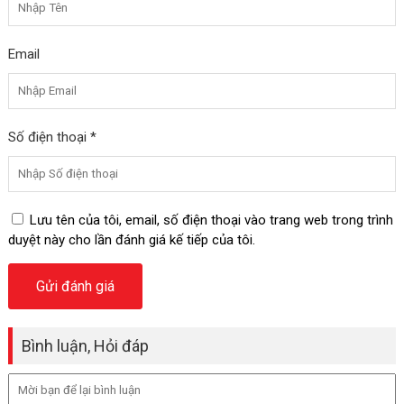
Email
Số điện thoại *
Lưu tên của tôi, email, số điện thoại vào trang web trong trình
duyệt này cho lần đánh giá kế tiếp của tôi.
Bình luận, Hỏi đáp