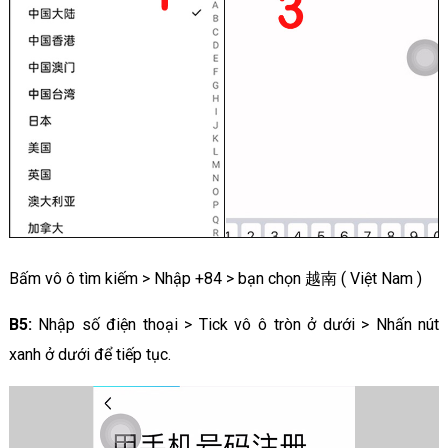
Bấm vô ô tìm kiếm > Nhập +84 > bạn chọn 越南 ( Việt Nam )
B5:
Nhập số điện thoại > Tick vô ô tròn ở dưới > Nhấn nút
xanh ở dưới để tiếp tục.