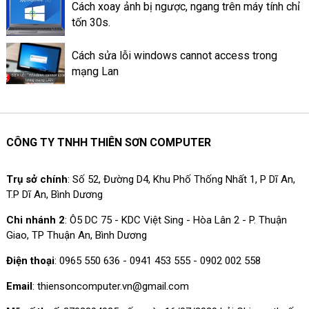
Cách xoay ảnh bị ngược, ngang trên máy tính chỉ
tốn 30s.
Cách sửa lỗi windows cannot access trong
mạng Lan
CÔNG TY TNHH THIÊN SƠN COMPUTER
Trụ sở chính
: Số 52, Đường D4, Khu Phố Thống Nhất 1, P Dĩ An,
T.P Dĩ An, Bình Dương
Chi nhánh 2
: Ô5 DC 75 - KDC Việt Sing - Hòa Lân 2 - P. Thuận
Giao, TP Thuận An, Bình Dương
Điện thoại
: 0965 550 636 - 0941 453 555 - 0902 002 558
Email
: thiensoncomputer.vn@gmail.com