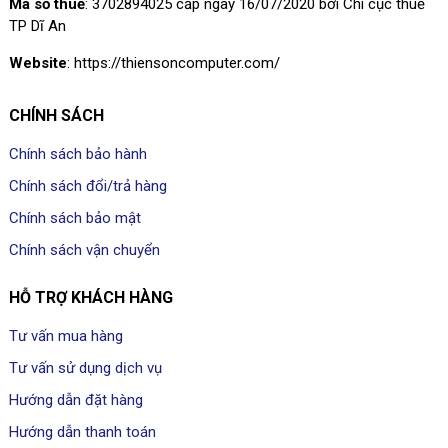
Mã số thuế
: 3702894025 cấp ngày 16/07/2020 bởi Chi cục thuế
TP Dĩ An
Website
: https://thiensoncomputer.com/
CHÍNH SÁCH
Chính sách bảo hành
Chính sách đổi/trả hàng
Chính sách bảo mật
Chính sách vận chuyển
HỖ TRỢ KHÁCH HÀNG
Tư vấn mua hàng
Tư vấn sử dụng dịch vụ
Hướng dẫn đặt hàng
Hướng dẫn thanh toán