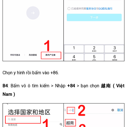
Chọn y hình rồi bấm vào +86.
B4
: Bấm vô ô tìm kiếm > Nhập
+84
> bạn chọn
越南 ( Việt
Nam )