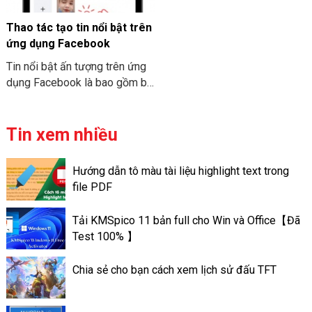
như là Voice AI hoặc là chèn
mất rất nhiều thời gian trong
subtitle,… Hãy cùng THIÊN
việc tìm kiếm thông tin mật
Thao tác tạo tin nổi bật trên
SƠN COMPUTER tham khảo
khẩu.
ứng dụng Facebook
cách dùng Pictory AI làm
Tin nổi bật ấn tượng trên ứng
video đa nền tảng nhé!
dụng Facebook là bao gồm bộ
sưu tập những hình ảnh, những
video của bạn có thể chủ
động lưu trữ ngay cả ở trên
Tin xem nhiều
trang cá nhân của mình. Khác
với ứng dụng Story Facebook
Hướng dẫn tô màu tài liệu highlight text trong
là chỉ có lưu giữ trong thời
file PDF
gian nhất định nào đó. Chỉ là
trong vòng 24h. Các tin nổi bật
Tải KMSpico 11 bản full cho Win và Office【Đã
ấn tượng trên Facebook lại có
Test 100% 】
thể lưu trữ lâu dài, đến lúc bạn
xóa đi. Cách làm Thao tác tạo
Chia sẻ cho bạn cách xem lịch sử đấu TFT
tin nổi bật trên ứng dụng
Facebook là làm như thế nào?