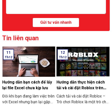
Tin liên quan
11
12
Th12
Th12
Hướng dẫn bạn cách để lấy
Hướng dẫn thực hiện cách
lại file Excel chưa kịp lưu
tải và cài đặt Roblox trên
máy tính thật đơn giản
Đôi khi bạn đang làm việc trên
Cách tải và cài đặt Roblox –
với Excel nhưng bạn lại gặp
Trò chơi Roblox là một trò chơi
phải những tình huống như là
điện tử giúp những người chơi