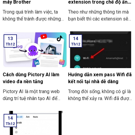
máy Brother
extension trong chế độ ẩn
danh ở Google Chrome
Trong quá trình làm việc, ta
Theo như những thông tin mà
không thể tránh được những
bạn biết thì các extension sẽ
trường hợp nhầm lẫn xảy ra.
không dùng được khi bạn mở
Sẽ có lúc bạn lỡ tay nhấn in
tab ẩn danh ở trên Google
13
14
nhầm, nhấn nhầm file hay là lỡ
Chrome. Trong bài viết này
Th12
Th12
tay nhấn chọn in ra nhiều bản
THIÊN SƠN COMPUTER sẽ
hơn. Các thao tác hủy lệnh in ở
chỉ cho bạn cách kích hoạt
máy Brother là hủy, không cần
extension nhé.
in thêm tài liệu tiếp nữa. Và
việc thực hiện hủy lệnh in là
Cách dùng Pictory AI làm
Hướng dẫn xem pass Wifi đã
điều tốt nhất nhằm tránh sự
video đa nền tảng
kết nối tại nhà dễ dàng
lãng phí thời gian.
Pictory AI là một trang web
Trong đời sống, không có gì là
dùng trí tuệ nhân tạo AI để
không thể xảy ra. Wifi đã được
sáng tạo để tạo video cho
cài đặt, đã được kết nối và
người sử dụng. Bạn có thể tiến
pass Wifi cũng đã được thiết
14
hành thực hiện làm video cho
lập. Cũng có tình huống xảy ra
Th12
những nền tảng bằng các
khiến ta cần phải thiết lập lại
đoạn text đơn giản và đi kèm
mạng wifi nhưng bạn lại không