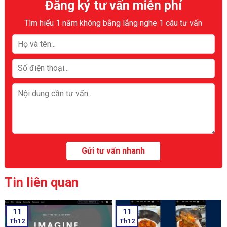
Đăng ký tư vấn miễn phí
Tìm hiểu 1 năm không bằng lắng nghe 1 câu tư vấn
Tin liên quan
11
11
Th12
Th12