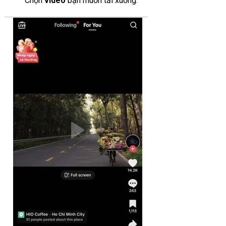
Chọn
video
bạn muốn tải xuống.