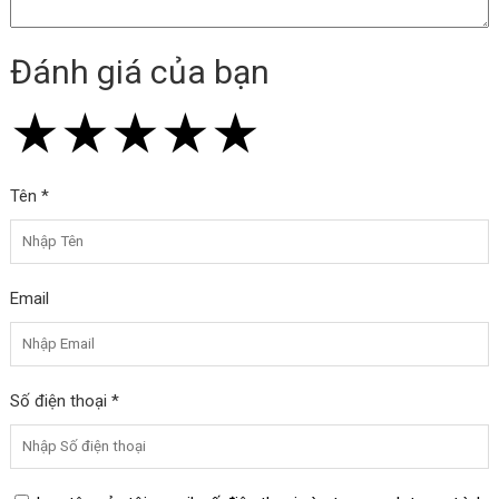
Đánh giá của bạn
★
★
★
★
★
★
★
★
★
★
★
★
★
★
★
Tên *
Email
Số điện thoại *