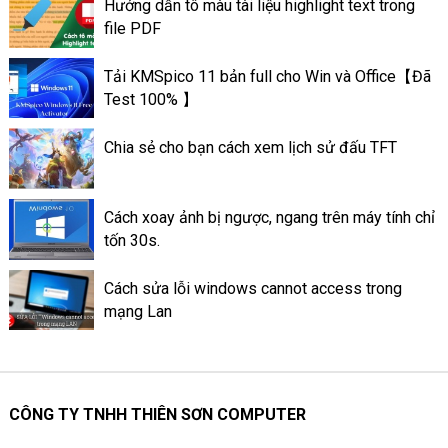
Hướng dẫn tô màu tài liệu highlight text trong
tin ngay tại nhà mà bạn không
file PDF
cần phải đến trực tiếp ngân
hàng.
Tải KMSpico 11 bản full cho Win và Office【Đã
Test 100% 】
Chia sẻ cho bạn cách xem lịch sử đấu TFT
Cách xoay ảnh bị ngược, ngang trên máy tính chỉ
tốn 30s.
Cách sửa lỗi windows cannot access trong
mạng Lan
CÔNG TY TNHH THIÊN SƠN COMPUTER