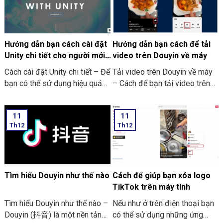
Hướng dẫn bạn cách cài đặt
Hướng dẫn bạn cách để tải
Unity chi tiết cho người mới
video trên Douyin về máy
bắt đầu
Cách cài đặt Unity chi tiết – Để
Tải video trên Douyin về máy
bạn có thể sử dụng hiệu quả
– Cách để bạn tải video trên
của Unity. Thì trước hết bạn
Douyin về máy của bạn
cần phải thực hiện tải công cụ
11
11
về máy. Rồi sau đó thiết lập
Th12
Th12
một số yêu cầu cần thiết. Để
Unity có thể hoạt động tốt.
Bên dưới đây là các bước để
cài đặt Unity:
Tìm hiểu Douyin như thế nào
Cách để giúp bạn xóa logo
TikTok trên máy tính
Tìm hiểu Douyin như thế nào –
Nếu như ở trên điện thoại bạn
Douyin (抖音) là một nền tảng
có thể sử dụng những ứng