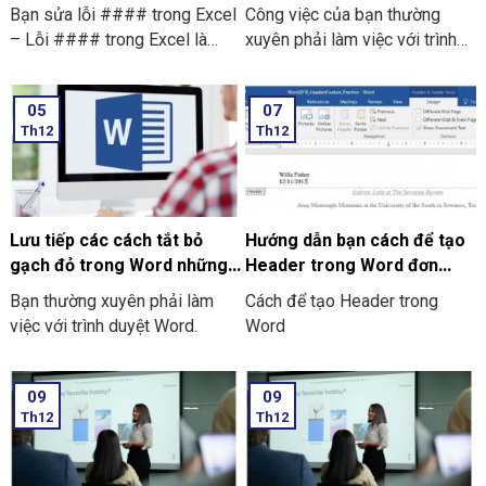
đơn giản nhất
Window mới nhất
Bạn sửa lỗi #### trong Excel
Công việc của bạn thường
– Lỗi #### trong Excel là
xuyên phải làm việc với trình
một lỗi thường xuất hiện khi
duyệt Word. Bạn cảm thấy khó
một ô không đủ rộng để hiển
chịu khi các gạch đỏ xuất hiện
05
07
thị được toàn bộ dữ liệu bên
liên tục. Và bạn không biết
Th12
Th12
trong. Điều này thường xảy ra
cách để bỏ gạch đỏ trong
do nhiều nguyên nhân khác
word? Điều này đặc biệt gây
nhau, bao gồm là:
ra sự phiền toái khi bạn muốn
nhập liệu nhanh hoặc là đang
làm việc với các văn bản
Lưu tiếp các cách tắt bỏ
Hướng dẫn bạn cách để tạo
chuyên ngành. Hãy cùng chúng
gạch đỏ trong Word những
Header trong Word đơn
tôi tìm hiểu cách tắt và bỏ
thiết bị khác
giản, dễ thực hiện
Bạn thường xuyên phải làm
Cách để tạo Header trong
gạch đỏ trong Word trên
việc với trình duyệt Word.
Word
laptop Window nhé!
09
09
Th12
Th12