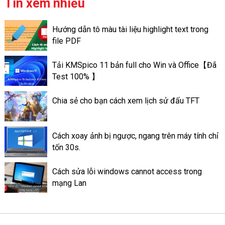
quản trị cơ sở các dữ liệu quan
Tin xem nhiều
hệ (tiếng Anh: relational
database management
Hướng dẫn tô màu tài liệu highlight text trong
system, được viết tắt:
file PDF
RDBMS). Nó mang những
chức năng quản lý và chỉnh
Tải KMSpico 11 bản full cho Win và Office【Đã
sửa và truy xuất dữ liệu thành
Test 100% 】
dạng bảng.
Chia sẻ cho bạn cách xem lịch sử đấu TFT
Cách xoay ảnh bị ngược, ngang trên máy tính chỉ
tốn 30s.
Cách sửa lỗi windows cannot access trong
mạng Lan