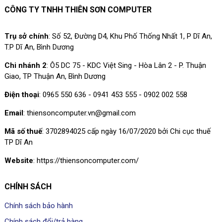
CÔNG TY TNHH THIÊN SƠN COMPUTER
Trụ sở chính
: Số 52, Đường D4, Khu Phố Thống Nhất 1, P Dĩ An,
T.P Dĩ An, Bình Dương
Chi nhánh 2
: Ô5 DC 75 - KDC Việt Sing - Hòa Lân 2 - P. Thuận
Giao, TP Thuận An, Bình Dương
Điện thoại
: 0965 550 636 - 0941 453 555 - 0902 002 558
Email
: thiensoncomputer.vn@gmail.com
Mã số thuế
: 3702894025 cấp ngày 16/07/2020 bởi Chi cục thuế
TP Dĩ An
Website
: https://thiensoncomputer.com/
CHÍNH SÁCH
Chính sách bảo hành
Chính sách đổi/trả hàng