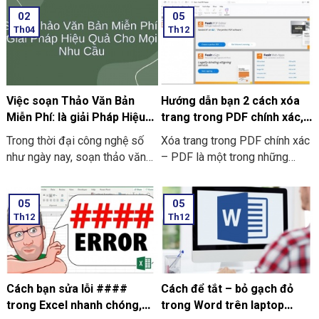
02
05
Th04
Th12
Việc soạn Thảo Văn Bản
Hướng dẫn bạn 2 cách xóa
Miễn Phí: là giải Pháp Hiệu
trang trong PDF chính xác,
Quả Cho Mọi Nhu Cầu
nhanh chóng
Trong thời đại công nghệ số
Xóa trang trong PDF chính xác
như ngày nay, soạn thảo văn
– PDF là một trong những
bản miễn phí đã trở thành nhu
công cụ phổ biến trong quá
cầu thiết yếu cho học sinh,
trình chia sẻ và truyền tải
05
05
sinh viên, cả nhân viên văn
thông tin và tài liệu giữa mọi
Th12
Th12
phòng và doanh nghiệp.
người với nhau. Tuy vậy ở
trong quá trình thao tác, đôi lúc
người dùng sẽ muốn xóa đi
trang PDF thừa hoặc là những
trang PDF trắng
Cách bạn sửa lỗi ####
Cách để tắt – bỏ gạch đỏ
trong Excel nhanh chóng,
trong Word trên laptop