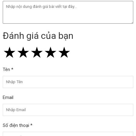
Đánh giá của bạn
★
★
★
★
★
★
★
★
★
★
★
★
★
★
★
Tên *
Email
Số điện thoại *