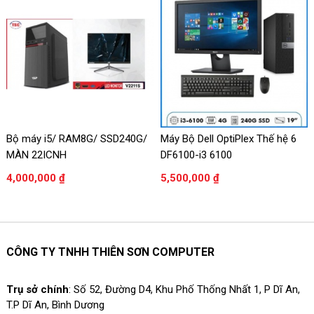
Bộ máy i5/ RAM8G/ SSD240G/
Máy Bộ Dell OptiPlex Thế hệ 6
MÀN 22ICNH
DF6100-i3 6100
4,000,000 ₫
5,500,000 ₫
CÔNG TY TNHH THIÊN SƠN COMPUTER
Trụ sở chính
: Số 52, Đường D4, Khu Phố Thống Nhất 1, P Dĩ An,
T.P Dĩ An, Bình Dương