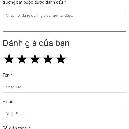
trường bắt buộc được đánh dấu *
Đánh giá của bạn
★
★
★
★
★
★
★
★
★
★
★
★
★
★
★
Tên *
Email
Số điện thoại *