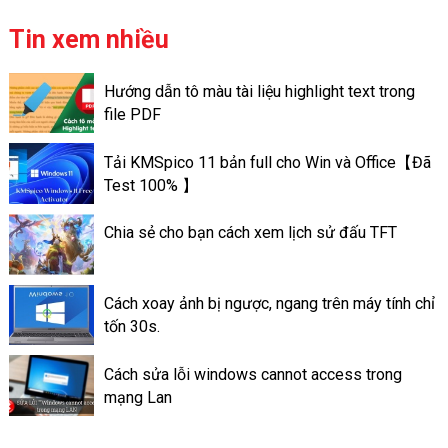
sơ, thủ tục để nhận BHXH 1
lần là gồm những gì?
Tin xem nhiều
Hướng dẫn tô màu tài liệu highlight text trong
file PDF
Tải KMSpico 11 bản full cho Win và Office【Đã
Test 100% 】
Chia sẻ cho bạn cách xem lịch sử đấu TFT
Cách xoay ảnh bị ngược, ngang trên máy tính chỉ
tốn 30s.
Cách sửa lỗi windows cannot access trong
mạng Lan