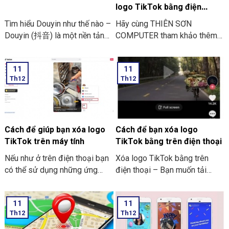
logo TikTok bằng điện
thoại.
Tìm hiểu Douyin như thế nào –
Hãy cùng THIÊN SƠN
Douyin (抖音) là một nền tảng
COMPUTER tham khảo thêm
để tạo video ngắn để hỗ trợ
những cách khác để Xóa logo
chỉnh sửa thêm hiệu ứng. Có
TikTok bằng điện thoại nhé.
11
11
tính năng ghép nhạc vô cùng
Th12
Th12
vui nhộn. Nó được ra đời vào
tháng 09/2016. Nó được công
ty công nghệ ByteDance phát
triển. Ứng dụng này đây hiện
đã có mặt ở trên 2 hệ điều
Cách để giúp bạn xóa logo
Cách để bạn xóa logo
hành là iOS và Android.
TikTok trên máy tính
TikTok bằng trên điện thoại
Nếu như ở trên điện thoại bạn
Xóa logo TikTok bằng trên
có thể sử dụng những ứng
điện thoại – Bạn muốn tải
dụng để xóa logo TikTok thì
dowload video từ TikTok về
trên PC và laptop thì bạn có
chiếc điện thoại. Nhưng bạn
11
11
thể sử dụng website để hỗ
không muốn hiển thị ra logo
Th12
Th12
trợ. Bạn tham khảo các cách
TikTok để tăng thêm tính
xóa logo TikTok ở trên máy
chuyên nghiệp. Và để tạo hình