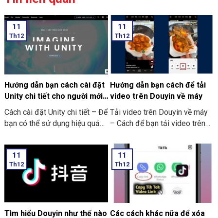
11
11
Th12
Th12
Hướng dẫn bạn cách cài đặt
Hướng dẫn bạn cách để tải
Unity chi tiết cho người mới
video trên Douyin về máy
bắt đầu
Cách cài đặt Unity chi tiết – Để
Tải video trên Douyin về máy
bạn có thể sử dụng hiệu quả
– Cách để bạn tải video trên
của Unity. Thì trước hết bạn
Douyin về máy của bạn
cần phải thực hiện tải công cụ
11
11
về máy. Rồi sau đó thiết lập
Th12
Th12
một số yêu cầu cần thiết. Để
Unity có thể hoạt động tốt.
Bên dưới đây là các bước để
cài đặt Unity:
Tìm hiểu Douyin như thế nào
Các cách khác nữa để xóa