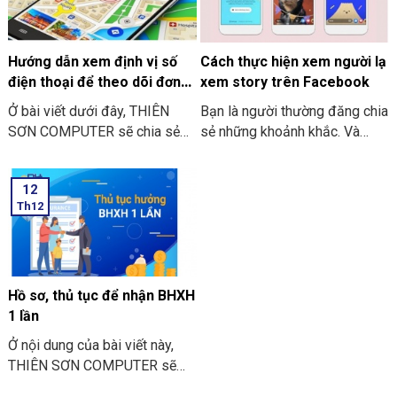
tính ở dưới đây để có thể áp
thức đẹp cho video. Ở dưới
dụng trong quá trình chỉnh sửa.
đây sẽ là một số cách để bạn
có thể thực hiện việc tải video
Hướng dẫn xem định vị số
Cách thực hiện xem người lạ
TikTok về máy mà không dính
điện thoại để theo dõi đơn
xem story trên Facebook
logo
giản
Ở bài viết dưới đây, THIÊN
Bạn là người thường đăng chia
SƠN COMPUTER sẽ chia sẻ
sẻ những khoảnh khắc. Và
với bạn những cách thực hiện
những bài viết của mình trên
hướng dẫn xem định vị số
story Facebook của bạn. Chắc
12
điện thoại để theo dõi đơn
hẳn bạn sẽ tò mò là đã có ai
Th12
giản.
vào xem story của bạn. Nội
dung bài viết dưới đây THIÊN
SƠN COMPUTER sẽ chia sẻ
cách thực hiện xem người lạ
xem story trên Facebook.
Hồ sơ, thủ tục để nhận BHXH
1 lần
Ở nội dung của bài viết này,
THIÊN SƠN COMPUTER sẽ
chia sẻ với bạn thông tin về hồ