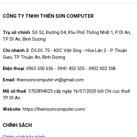
CÔNG TY TNHH THIÊN SƠN COMPUTER
Trụ sở chính
: Số 52, Đường D4, Khu Phố Thống Nhất 1, P Dĩ An,
T.P Dĩ An, Bình Dương
Chi nhánh 2
: Ô5 DC 75 - KDC Việt Sing - Hòa Lân 2 - P. Thuận
Giao, TP Thuận An, Bình Dương
Điện thoại
: 0965 550 636 - 0941 453 555 - 0902 002 558
Email
: thiensoncomputer.vn@gmail.com
Mã số thuế
: 3702894025 cấp ngày 16/07/2020 bởi Chi cục thuế
TP Dĩ An
Website
: https://thiensoncomputer.com/
CHÍNH SÁCH
Chính sách bảo hành