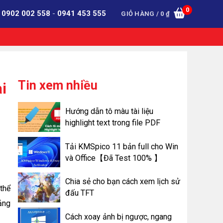
0
:
0902 002 558
-
0941 453 555
GIỎ HÀNG /
0
₫
Tin xem nhiều
i
Hướng dẫn tô màu tài liệu
highlight text trong file PDF
Tải KMSpico 11 bản full cho Win
và Office【Đã Test 100% 】
Chia sẻ cho bạn cách xem lịch sử
thể
đấu TFT
tảng
Cách xoay ảnh bị ngược, ngang