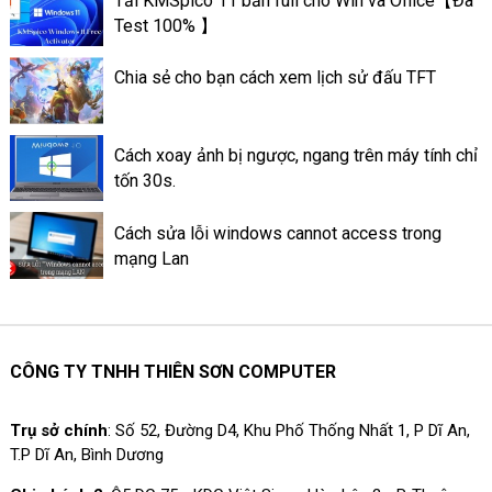
Tải KMSpico 11 bản full cho Win và Office【Đã
sửa và truy xuất dữ liệu thành
Test 100% 】
dạng bảng.
Chia sẻ cho bạn cách xem lịch sử đấu TFT
Cách xoay ảnh bị ngược, ngang trên máy tính chỉ
tốn 30s.
Cách sửa lỗi windows cannot access trong
mạng Lan
CÔNG TY TNHH THIÊN SƠN COMPUTER
Trụ sở chính
: Số 52, Đường D4, Khu Phố Thống Nhất 1, P Dĩ An,
T.P Dĩ An, Bình Dương