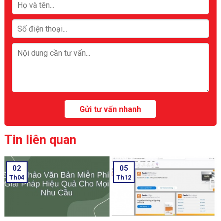
Tin liên quan
02
05
Th04
Th12