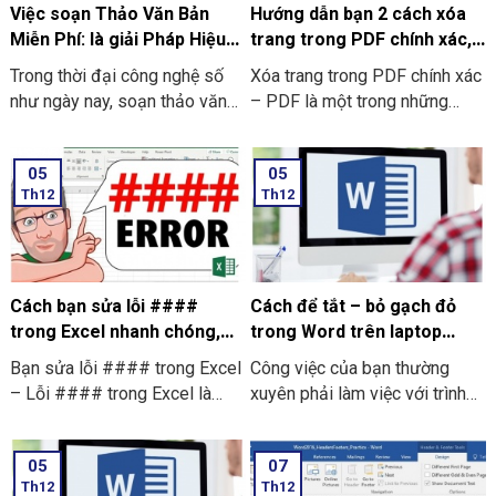
Việc soạn Thảo Văn Bản
Hướng dẫn bạn 2 cách xóa
Miễn Phí: là giải Pháp Hiệu
trang trong PDF chính xác,
Quả Cho Mọi Nhu Cầu
nhanh chóng
Trong thời đại công nghệ số
Xóa trang trong PDF chính xác
như ngày nay, soạn thảo văn
– PDF là một trong những
bản miễn phí đã trở thành nhu
công cụ phổ biến trong quá
cầu thiết yếu cho học sinh,
trình chia sẻ và truyền tải
05
05
sinh viên, cả nhân viên văn
thông tin và tài liệu giữa mọi
Th12
Th12
phòng và doanh nghiệp.
người với nhau. Tuy vậy ở
trong quá trình thao tác, đôi lúc
người dùng sẽ muốn xóa đi
trang PDF thừa hoặc là những
trang PDF trắng
Cách bạn sửa lỗi ####
Cách để tắt – bỏ gạch đỏ
trong Excel nhanh chóng,
trong Word trên laptop
đơn giản nhất
Window mới nhất
Bạn sửa lỗi #### trong Excel
Công việc của bạn thường
– Lỗi #### trong Excel là
xuyên phải làm việc với trình
một lỗi thường xuất hiện khi
duyệt Word. Bạn cảm thấy khó
một ô không đủ rộng để hiển
chịu khi các gạch đỏ xuất hiện
05
07
thị được toàn bộ dữ liệu bên
liên tục. Và bạn không biết
Th12
Th12
trong. Điều này thường xảy ra
cách để bỏ gạch đỏ trong