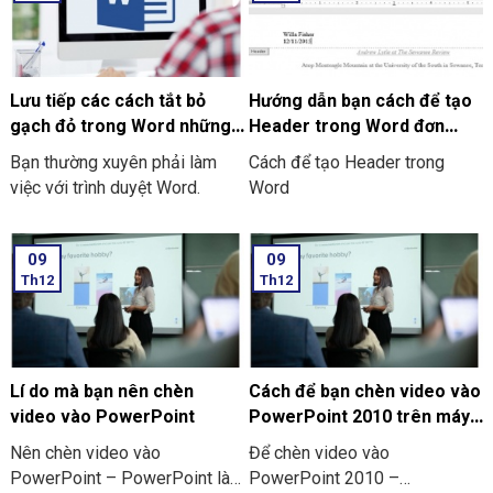
do nhiều nguyên nhân khác
word? Điều này đặc biệt gây
nhau, bao gồm là:
ra sự phiền toái khi bạn muốn
nhập liệu nhanh hoặc là đang
làm việc với các văn bản
Lưu tiếp các cách tắt bỏ
Hướng dẫn bạn cách để tạo
chuyên ngành. Hãy cùng chúng
gạch đỏ trong Word những
Header trong Word đơn
tôi tìm hiểu cách tắt và bỏ
thiết bị khác
giản, dễ thực hiện
Bạn thường xuyên phải làm
Cách để tạo Header trong
gạch đỏ trong Word trên
việc với trình duyệt Word.
Word
laptop Window nhé!
09
09
Th12
Th12
Lí do mà bạn nên chèn
Cách để bạn chèn video vào
video vào PowerPoint
PowerPoint 2010 trên máy
tính và điện thoại
Nên chèn video vào
Để chèn video vào
PowerPoint – PowerPoint là
PowerPoint 2010 –