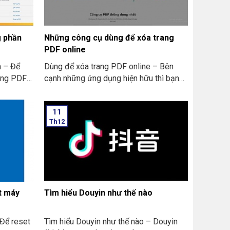
g phần
Những công cụ dùng để xóa trang
PDF online
 – Để
Dùng để xóa trang PDF online – Bên
rang PDF
cạnh những ứng dụng hiện hữu thì bạn
 với việc
vẫn có thể tham khảo thêm những công
 bạn sẽ
cụ dùng để xóa trang PDF online nhé.
11
hần mềm
Th12
 Dưới đây
óa PDF
t máy
Tìm hiểu Douyin như thế nào
 Để reset
Tìm hiểu Douyin như thế nào – Douyin