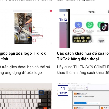
à phổ biến. Hai là Theo dõi và
. Ba là Tăng tính chuyên nghiệp.
11
Th12
giúp bạn xóa logo TikTok
Các cách khác nữa để xóa l
 tính
TikTok bằng điện thoại.
 trên điện thoại bạn có thể sử
Hãy cùng THIÊN SƠN COMPU
ng ứng dụng để xóa logo
khảo thêm những cách khác để
ì trên PC và laptop thì bạn có
TikTok bằng điện thoại nhé.
ng website để hỗ trợ. Bạn
11
 các cách xóa logo TikTok ở
Th12
tính ở dưới đây để có thể áp
g quá trình chỉnh sửa.