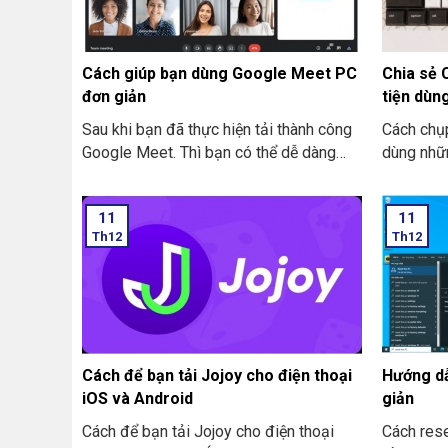
dính logo
Cách giúp bạn dùng Google Meet PC
Chia sẻ 
đơn giản
tiện dùn
Sau khi bạn đã thực hiện tải thành công
Cách chụp
Google Meet. Thì bạn có thể dễ dàng
dùng nhữ
tham gia vào được những cuộc họp trực
là điều m
tuyến nhanh chóng. Để bạn có thể tham
cả laptop
11
11
gia được thành công.
Th12
Th12
Cách để bạn tải Jojoy cho điện thoại
Hướng dẫ
iOS và Android
giản
Cách để bạn tải Jojoy cho điện thoại
Cách rese