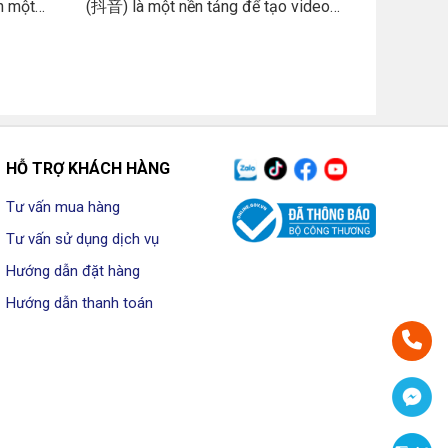
ọn một
(抖音) là một nền tảng để tạo video
ngắn để hỗ trợ chỉnh sửa thêm hiệu ứng.
Có tính năng ghép nhạc vô cùng vui
nhộn. Nó được ra đời vào tháng
09/2016. Nó được công ty công nghệ
ByteDance phát triển. Ứng dụng này đây
hiện đã có mặt ở trên 2 hệ điều hành là
iOS và Android.
HỖ TRỢ KHÁCH HÀNG
Tư vấn mua hàng
Tư vấn sử dụng dịch vụ
Hướng dẫn đặt hàng
Hướng dẫn thanh toán