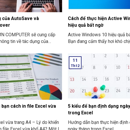
g của AutoSave và
Cách để thực hiện Active W
over
hiệu quả bất ngờ
ƠN COMPUTER sẽ cung cấp
Active Windows 10 hiệu quả b
hông tin về tác dụng của
Bạn đang cảm thấy hơi khó chị
 và AutoRecover nhé
tính của bạn, nó hiển thị ra thô
“Active Windows”. Khiến bạn 
11
chán nản với việc giới hạn của
Th12
thử. Ở bài viết này, THIÊN SƠN
COMPUTER sẽ chia sẻ với bạn
thực hiện Active Window 10 m
hiệu quả bất ngờ và an toàn.
 bạn cách in file Excel vừa
5 kiểu để bạn định dạng ngà
trong Excel
xcel vừa trang A4 – Lý do khiến
Hướng dẫn bạn thực hiện định
n file Excel vừa khổ A4? Một là
ngày tháng trong Excel