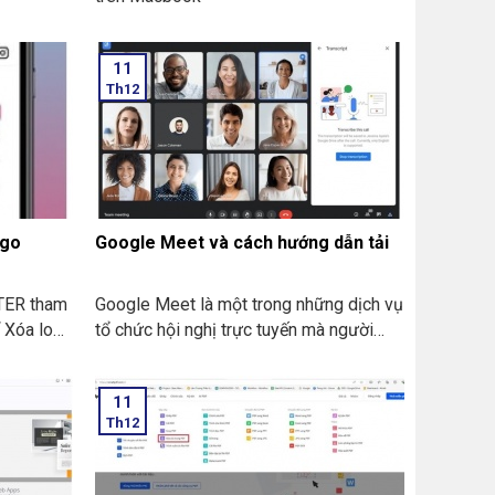
11
Th12
ogo
Google Meet và cách hướng dẫn tải
TER tham
Google Meet là một trong những dịch vụ
 Xóa logo
tổ chức hội nghị trực tuyến mà người
dùng có thể tạo các cuộc họp, trò chuyện
thông qua video đến từ Google. Nó rất
11
phù hợp với các tổ chức, các doanh
Th12
nghiệp khi làm việc từ xa.