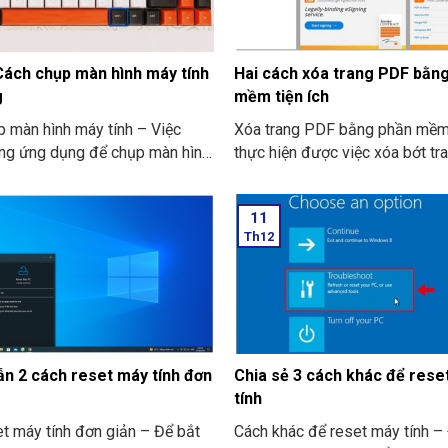
Cách chụp màn hình máy tính
Hai cách xóa trang PDF bằn
g
mềm tiện ích
 màn hình máy tính – Việc
Xóa trang PDF bằng phần mềm
ng ứng dụng để chụp màn hình
thực hiện được việc xóa bớt t
à người sử dụng áp dụng pc và
thì sẽ có nhiều khó khăn hơn so
.
xóa trang trên Word. Chắc hẳn,
11
cần sự trợ giúp của một vài p
Th12
hoặc công cụ trực tuyến khác.
sẽ có hai ứng dụng dùng để x
mà bạn có thể thử:
n 2 cách reset máy tính đơn
Chia sẻ 3 cách khác để rese
tính
t máy tính đơn giản – Để bắt
Cách khác để reset máy tính –