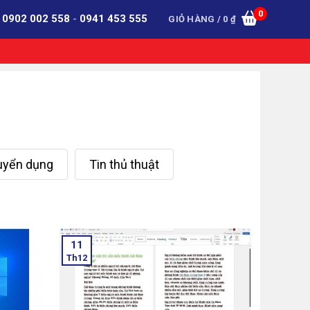
0
:
0902 002 558
-
0941 453 555
GIỎ HÀNG /
0
₫
tuyển dụng
Tin thủ thuật
11
Th12