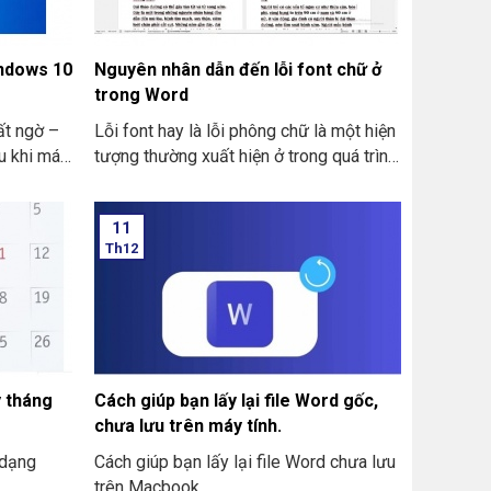
indows 10
Nguyên nhân dẫn đến lỗi font chữ ở
trong Word
ất ngờ –
Lỗi font hay là lỗi phông chữ là một hiện
u khi máy
tượng thường xuất hiện ở trong quá trình
ng báo
bạn thực hiện thao tác trên Word. Cái lỗi
cảm thấy
này sẽ làm nội dung bị mã hóa thành ký
11
 bản dùng
tự khác. Hoặc là có thể bị mắc lỗi sai
Th12
chính tả. Bài viết dưới đây THIÊN SƠN
 cách để
COMPUTER sẽ chỉ ra cho bạn các
ột cách
nguyên nhân dẫn đến lỗi font chữ ở
trong Word.
y tháng
Cách giúp bạn lấy lại file Word gốc,
chưa lưu trên máy tính.
 dạng
Cách giúp bạn lấy lại file Word chưa lưu
trên Macbook