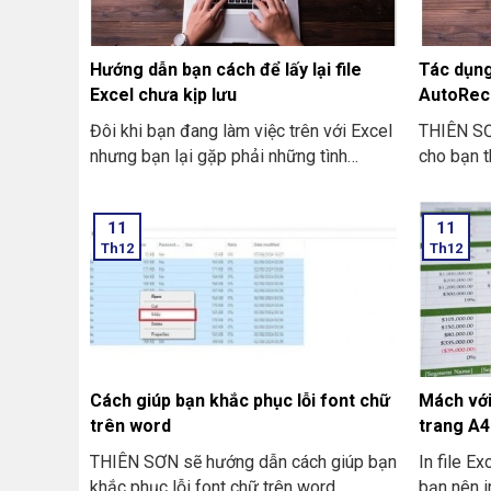
Hướng dẫn bạn cách để lấy lại file
Tác dụn
Excel chưa kịp lưu
AutoRec
Đôi khi bạn đang làm việc trên với Excel
THIÊN S
nhưng bạn lại gặp phải những tình
cho bạn t
huống như là bị mất điện bạn quên chưa
AutoSave
kịp lưu hay laptop tắt nguồn đột ngột
11
11
làm cho bạn chưa thể kịp lưu file. Và
Th12
Th12
dưới đây là những cách hướng dẫn bạn
cách để lấy lại file Excel chưa kịp lưu
đơn giản và dễ thực hiện.
Cách giúp bạn khắc phục lỗi font chữ
Mách với
trên word
trang A4
THIÊN SƠN sẽ hướng dẫn cách giúp bạn
In file E
khắc phục lỗi font chữ trên word
bạn nên i