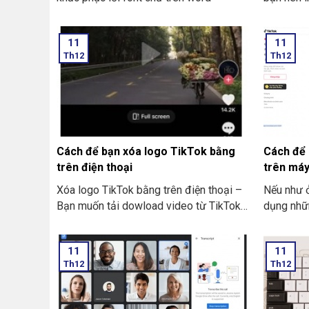
Tiện lợi v
trình bày
11
11
Th12
Th12
Cách để bạn xóa logo TikTok bằng
Cách để 
trên điện thoại
trên máy
Xóa logo TikTok bằng trên điện thoại –
Nếu như ở
Bạn muốn tải dowload video từ TikTok
dụng nhữ
về chiếc điện thoại. Nhưng bạn không
TikTok th
muốn hiển thị ra logo TikTok để tăng
thể sử dụ
11
11
thêm tính chuyên nghiệp. Và để tạo hình
tham khảo
Th12
Th12
thức đẹp cho video. Ở dưới đây sẽ là
trên máy 
một số cách để bạn có thể thực hiện
dụng tron
việc tải video TikTok về máy mà không