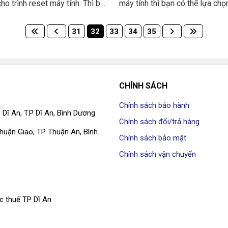
ho trình reset máy tính. Thì bạn
máy tính thì bạn có thể lựa ch
a chọn một trong hai cách sau
trong các cách sau để reset.
 Sao cho phù hợp với máy tính
31
32
33
34
35
ptop của mình nhất nhé.
CHÍNH SÁCH
Chính sách bảo hành
 Dĩ An, T.P Dĩ An, Bình Dương
Chính sách đổi/trả hàng
 Thuận Giao, TP Thuận An, Bình
Chính sách bảo mật
Chính sách vận chuyển
c thuế TP Dĩ An