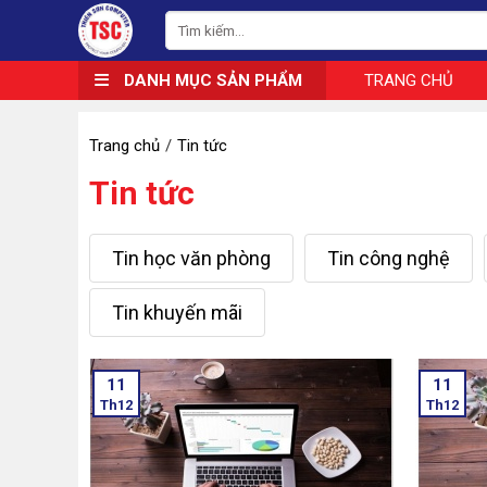
DANH MỤC SẢN PHẨM
TRANG CHỦ
Trang chủ
Tin tức
Tin tức
Tin học văn phòng
Tin công nghệ
Tin khuyến mãi
11
11
Th12
Th12