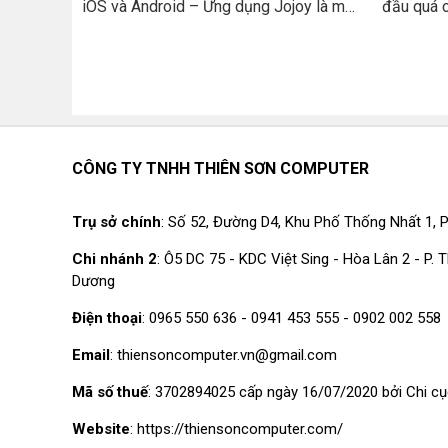
iOS và Android – Ứng dụng Jojoy là một
đầu quá c
trong những nền tảng ứng dụng di động
có thể lự
cung cấp cho người dùng một thư viện
để reset.
trò chơi và ứng dụng rất là phong phú.
hay là la
Nó cho phép người sử dụng tải xuống
và sử dụng miễn phí. Jojoy được thiết kế
thiết lập ra để mang lại những trải
nghiệm mượt mà cho người dùng. Và nổi
CÔNG TY TNHH THIÊN SƠN COMPUTER
bật với khả năng tiếp cận với hàng triệu
ứng dụng từ các nhà phát triển ở trên thế
Trụ sở chính
: Số 52, Đường D4, Khu Phố Thống Nhất 1, P
giới. Nó không bị giới hạn ở trong cửa
hàng ứng dụng của Google Play Store
Chi nhánh 2
: Ô5 DC 75 - KDC Việt Sing - Hòa Lân 2 - P.
Dương
hay là Apple App Store.
Điện thoại
: 0965 550 636 - 0941 453 555 - 0902 002 558
Email
: thiensoncomputer.vn@gmail.com
Mã số thuế
: 3702894025 cấp ngày 16/07/2020 bởi Chi cụ
Website
: https://thiensoncomputer.com/