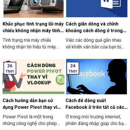
Khắc phục tình trạng lỗi máy
Cách giãn dòng và chỉnh
chiếu không nhận máy tính
khoảng cách dòng ở trong
hiệu quả tại nhà
Word cực đơn giản
Tình trạng mà máy chiếu
Việc các dòng quá gần nhau
không nhận tín hiệu từ máy
sẽ khiến văn bản của bạn bị
tính là một sự cố phổ biến gây
thiếu tính thẩm mỹ cũng như
gián đoạn cho các buổi thuyết
khó nhìn được chữ. Đừng lo
26
24
trình. Thông thường lỗi này
lắng quá nhé, bài viết sẽ
Th01
Th01
thường xuất hiện dưới thông
hướng dẫn cho bạn biết cách
báo No Signal hoặc là No
giãn dòng, chỉnh khoảng cách
Input trên màn chiếu.
dòng ở trong Word trên máy
tính, laptop cực là đơn giản.
Cách hướng dẫn bạn sử
Cách để đăng xuất
dụng Power Pivot thay vì
Facebook ở trên tất cả các
hàm VLOOKUP
thiết bị nhanh nhất 2026
Power Pivot là một trong
Ở trong môi trường internet,
những công nghệ cho phép
phiên đăng nhập giúp cho bạn