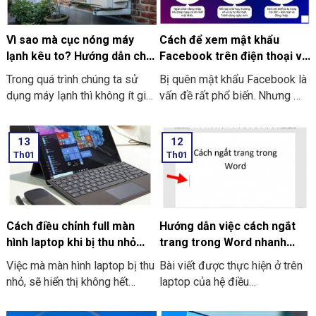
dạng ngày tháng năm trong
đang loay hoay tình cách để
Excel.
khắc phục, hãy theo dõi đến
cuối bài để tích lũy thêm cho
Vì sao mà cục nóng máy
Cách để xem mật khẩu
mình được 3 cách xóa dữ liệu
lạnh kêu to? Hướng dẫn cho
Facebook trên điện thoại và
game chơi lại từ đầu trên điện
bạn tự khắc phục tại nhà
máy tính mới nhất
Trong quá trình chúng ta sử
Bị quên mật khẩu Facebook là
thoại Android, iPhone.
dụng máy lạnh thì không ít gia
vấn đề rất phổ biến. Nhưng mà
đình gặp tình trạng cục nóng
bạn hoàn toàn có thể xem lại
máy lạnh bị kêu to bất thường.
được thông tin này nếu đã lưu
13
12
Đặc biệt là vào những ngày
ở trên trình duyệt hoặc thiết bị.
Th01
Th01
nắng nóng khi mà thiết bị phải
hoạt động liên tục. Tiếng ồn bị
phát ra không chỉ gây khó chịu,
gây ảnh hưởng đến sinh hoạt.
Điều đó khiến nhiều người lo
Cách điều chỉnh full màn
Hướng dẫn việc cách ngắt
lắng về độ an toàn và cả tuổi
hình laptop khi bị thu nhỏ
trang trong Word nhanh
thọ của máy.
hiệu quả nhất 2026
chóng dành cho mọi phiên
Việc mà màn hình laptop bị thu
Bài viết được thực hiện ở trên
bản
nhỏ, sẽ hiển thị không hết
laptop của hệ điều
không gian hoặc xuất hiện các
hành Windows với phiên bản
thanh viền đen gây nên khó
Word 2016. Ngoài ra là bạn