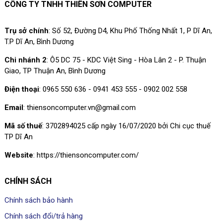
Microsoft Excel trên laptop.
CÔNG TY TNHH THIÊN SƠN COMPUTER
Trụ sở chính
: Số 52, Đường D4, Khu Phố Thống Nhất 1, P Dĩ An,
T.P Dĩ An, Bình Dương
Chi nhánh 2
: Ô5 DC 75 - KDC Việt Sing - Hòa Lân 2 - P. Thuận
Giao, TP Thuận An, Bình Dương
Điện thoại
: 0965 550 636 - 0941 453 555 - 0902 002 558
Email
: thiensoncomputer.vn@gmail.com
Mã số thuế
: 3702894025 cấp ngày 16/07/2020 bởi Chi cục thuế
TP Dĩ An
Website
: https://thiensoncomputer.com/
CHÍNH SÁCH
Chính sách bảo hành
Chính sách đổi/trả hàng