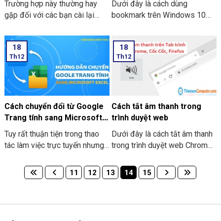
Trường hợp này thường hay
Dưới đây là cách dùng
gặp đối với các bạn cài lại
bookmark trên Windows 10
windows, Bạn thử ping tới
bạn nên biết để giúp cho công
máy share trong mạng Lan
việc được xử lý nhanh hơn.
18
18
vẫn báo vẫn thông suốt, nhưng
Th12
Th12
khi truy cập vào máy tính đó
thì xuất hiện thông báo lỗi
Windows cannot access
check the spelling of the
name. Otherwise there might
Cách chuyển đổi từ Google
Cách tắt âm thanh trong
be a problem… cực kì gây khó
Trang tính sang Microsoft
trình duyệt web
chịu. Vậy cách sửa lỗi
Excel
Tuy rất thuận tiện trong thao
Dưới đây là cách tắt âm thanh
windows cannot access trong
tác làm việc trực tuyến nhưng
trong trình duyệt web Chrome,
mạng Lan như thế nào?.
Google Trang Tính vẫn tồn tại
Cốc Cốc, Firefox, Safari, chúng
một vài hạn chế về công dụng
ta hãy cũng tìm hiểu cách thực
11
12
13
14
15
khi so với Microsoft Excel.
hiện trên mỗi trình duyệt nhé.
Nội dung bài viết dưới đây sẽ
hướng dẫn bạn Cách chuyển
đổi từ Google Trang tính sang