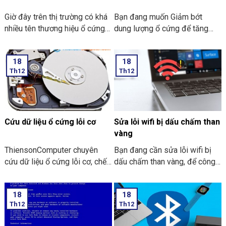
thường nhé.
Giờ đây trên thị trường có khá
Bạn đang muốn Giảm bớt
nhiều tên thương hiệu ổ cứng
dung lượng ổ cứng để tăng
máy tính để người dùng chọn
tốc máy tính và bạn có thể cài
lựa, dẫu thế hầu như người
được thêm các ứng dụng,
18
18
dùng đều khó có thể định vị
phần mềm mới. Vậy cách để
Th12
Th12
được ổ cứng của đơn vị sản
giảm ổ cứng như thế nào cho
xuất nào là an toàn và tin cậy
hiệu quả nhất.
hơn hết. vậy bạn nên chọn ổ
cứng hãng nào?.
Cứu dữ liệu ổ cứng lỗi cơ
Sửa lỗi wifi bị dấu chấm than
vàng
ThiensonComputer chuyên
Bạn đang cần sửa lỗi wifi bị
cứu dữ liệu ổ cứng lỗi cơ, chết
dấu chấm than vàng, để công
cơ lấy ngay trong ngày. LH:
việc không còn bị gián đoạn,
090 2002 558 – 096 5550
dưới đây là 4 cách sửa nhanh
18
18
636.
chóng, chỉ sau 1 vài phút, bạn
Th12
Th12
có thể tự khắc phục lỗi tại nhà.