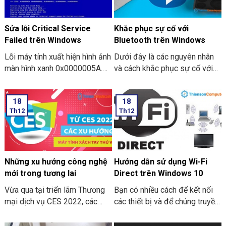
Sửa lỗi Critical Service
Khắc phục sự cố với
Failed trên Windows
Bluetooth trên Windows
Lỗi máy tính xuất hiện hình ảnh
Dưới đây là các nguyên nhân
màn hình xanh 0x0000005A.
và cách khắc phục sự cố với
Bạn lo lắng không biết phải
Bluetooth trên Windows 10,
làm sao, dưới đây là cách sửa
8.1, 7.
18
18
lỗi Critical Service Failed trên
Th12
Th12
Windows đơn giản tại nhà.
Những xu hướng công nghệ
Hướng dẫn sử dụng Wi-Fi
mới trong tương lai
Direct trên Windows 10
Vừa qua tại triển lãm Thương
Bạn có nhiều cách để kết nối
mại dịch vụ CES 2022, các
các thiết bị và để chúng truyền
mặt hàng mới công bố đều
dữ liệu cho nhau. Dưới đây là
phải sở hữu các công nghệ
hướng dẫn sử dụng Wi-Fi