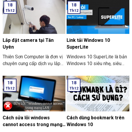
18
18
tiên tiến nhất, chắc rằng đây
Direct trên Windows 10 đơn
Th12
Th12
được xem là tiêu chuẩn mới
giản để bạn có thể tự thực
của công nghệ cho hiện tại và
hiện tại nhà.
tương lai. Vậy Những xu
hướng công nghệ mới trong
tương lai như thế nào?.
Lắp đặt camera tại Tân
Link tải Windows 10
Uyên
SuperLite
Thiên Sơn Computer là đơn vị
Windows 10 SuperLite là bản
chuyên cung cấp dịch vụ lắp
Windows 10 siêu nhẹ, siêu
camera tại Tân Uyên
mượt, dành riêng cho máy
thông số kỹ thuật yếu hoàn
18
18
toàn có thể vận động mượt
Th12
Th12
mà. Windows 10 SuperLite đã
được tích hợp các bản cập
nhật mới nhất cho tới tháng 9
năm 2021.
Cách sửa lỗi windows
Cách dùng bookmark trên
cannot access trong mạng
Windows 10
Lan