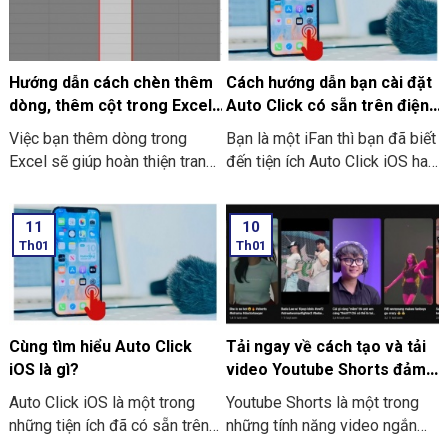
Hướng dẫn cách chèn thêm
Cách hướng dẫn bạn cài đặt
dòng, thêm cột trong Excel
Auto Click có sẵn trên điện
đơn giản, nhanh chóng
thoại iPhone, iPad
Việc bạn thêm dòng trong
Bạn là một iFan thì bạn đã biết
Excel sẽ giúp hoàn thiện trang
đến tiện ích Auto Click iOS hay
tính của mình được một cách
là chưa? Một khi bạn đã biết
hiệu quả khi bạn muốn thêm
cách sử dụng tiện ích này, bạn
11
10
thông tin giữa hai dòng đã có
sẽ tiết kiệm được rất nhiều
Th01
Th01
sẵn. Cùng với điều đó cũng sẽ
lượng thời gian và công sức
giúp bạn dễ dàng giúp bạn
khi làm việc, chơi game. Bài
theo dõi dữ liệu và có cách
viết ở dưới đây sẽ cung cấp
sắp xếp hợp lý.
cho bạn biết cách cài đặt Auto
Click iOS miễn phí.
Cùng tìm hiểu Auto Click
Tải ngay về cách tạo và tải
iOS là gì?
video Youtube Shorts đảm
bảo thành công
Auto Click iOS là một trong
Youtube Shorts là một trong
những tiện ích đã có sẵn trên
những tính năng video ngắn