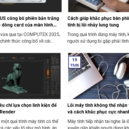
S công bố phiên bản trắng
Cách giúp khắc phục bàn ph
 dòng card của màn hình
tính bị lỗi nhảy lung tung
eries
n vừa qua tại COMPUTEX 2025,
Trong quá trình dùng máy tính, 
hính thức công bố về cái
người sử dụng bị gặp phải tình
 trắng tinh khôi của những
trạng bàn phím máy tính bị lỗi 
d về đồ họa RTX 50 Series của
tung. Gây ra sự khó chịu và ản
19
 những cái tên ROG Astral, TUF
đến công việc hoặc là học tập 
Th05
à cả Prime.
Đây là một lỗi rất phổ biến th
ra. Và còn từ rất nhiều nguyên 
nữa. Như bị xung đột phần mềm
driver hoặc thậm chí là do virus
u chí lựa chọn linh kiện để
Lỗi máy tính không thể nhận 
 Render
và cách khắc phục cực nhan
 một quá trình máy tính có thể
Máy tính tiếp nhận tai nghe là 
 cả các yếu tố như mô hình, ánh
xuyên gặp khiến người dùng kh