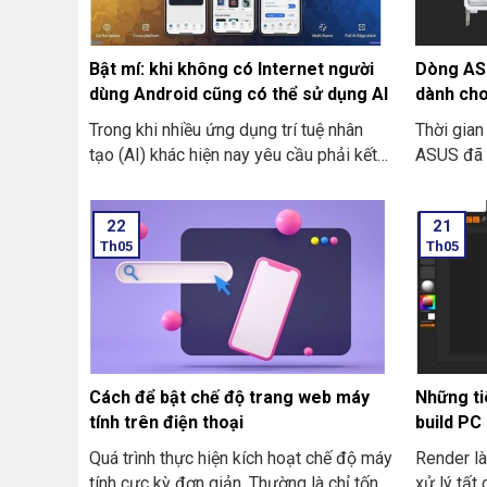
Bật mí: khi không có Internet người
Dòng ASU
dùng Android cũng có thể sử dụng AI
dành cho
RTX 50 S
Trong khi nhiều ứng dụng trí tuệ nhân
Thời gia
tạo (AI) khác hiện nay yêu cầu phải kết
ASUS đã c
nối mạng liên tục để hoạt động. Ứng
phiên bản
dụng Google đang mở ra một hướng đi
dòng car
22
21
mới, đó là: mang sức mạnh AI đến thiết
mình gồm
Th05
Th05
bị cho người dùng mà không cần
Gaming v
Internet. Và ứng dụng mới mang tên là
Google AI Edge Gallery là minh chứng rõ
nét cho cái xu hướng “AI ngoại tuyến”.
Nó cho phép người dùng Android để trải
nghiệm các tính năng thông minh ngay
Cách để bật chế độ trang web máy
Những tiê
cả khi không có kết nối Wi-Fi hay dữ liệu
tính trên điện thoại
build PC
di động.
Quá trình thực hiện kích hoạt chế độ máy
Render là
tính cực kỳ đơn giản. Thường là chỉ tốn
xử lý tất