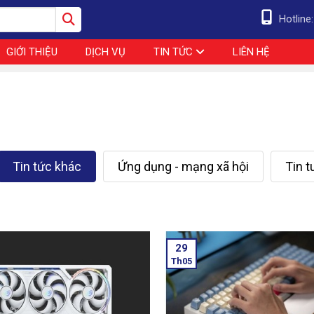
Hotline
GIỚI THIỆU
DỊCH VỤ
TIN TỨC
LIÊN HỆ
Tin tức khác
Ứng dụng - mạng xã hội
Tin 
29
Th05