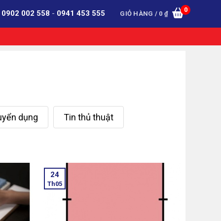
0
:
0902 002 558
-
0941 453 555
GIỎ HÀNG /
0
₫
tuyển dụng
Tin thủ thuật
24
Th05