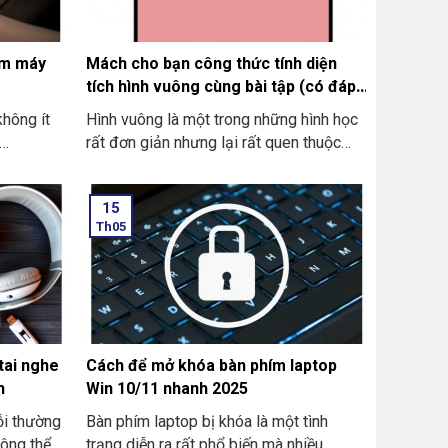
ím máy
Mách cho bạn công thức tính diện
tích hình vuông cùng bài tập (có đáp
án)
không ít
Hình vuông là một trong những hình học
rất đơn giản nhưng lại rất quen thuộc
nhảy lung
trong cuộc sống hằng ngày của chúng
h hưởng
ta. Với đặc điểm các cạnh bằng nhau và
15
của bạn.
có các góc vuông, hình vuông rất dễ
Th05
ường xảy
dàng nhận diện và tính toán. Nếu như
nhân khác
bạn đang tìm hiểu về cách để tính diện
 và lỗi
tích của hình vuông thì công thức cực dễ
.
nhớ và áp dụng. Trong bài viết này bạn
hãy cùng chúng tôi khám phá công thức
tính diện tích hình vuông, có kèm theo
tai nghe
Cách để mở khóa bàn phím laptop
một bài tập thực hành để bạn có thể
h
Win 10/11 nhanh 2025
thực hiện luyện tập ngay nhé!
lỗi thường
Bàn phím laptop bị khóa là một tình
ông thể
trạng diễn ra rất phổ biến mà nhiều