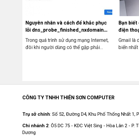
thay máy 
nâng cấp 
tối ưu hơn
Nguyên nhân và cách để khắc phục
Bạn biết
lỗi dns_probe_finished_nxdomain
điện tho
hiệu quả
Trong quá trình sử dụng mạng Internet,
Gmail là 
đôi khi người dùng có thể gặp phải
biến nhất
thông báo lỗi như "This site can't be
chúng ta 
reached" đi kèm với mã lỗi là
tích hợp t
"dns_probe_finished_nxdomain". Đây là
nhau. Bài
một lỗi rất phổ biến liên quan đến vấn
dẫn cho b
đề hệ thống phân giải tên miền (DNS).
điện thoạ
Và bài viết này sẽ giúp cho bạn giải đáp
bạn sở hữ
được toàn bộ thắc mắc về mã lỗi này
dụng Goo
CÔNG TY TNHH THIÊN SƠN COMPUTER
bao gồm cả khái niệm và cách khắc
nhanh chó
phục.
Trụ sở chính
: Số 52, Đường D4, Khu Phố Thống Nhất 1, P
Chi nhánh 2
: Ô5 DC 75 - KDC Việt Sing - Hòa Lân 2 - P.
Dương