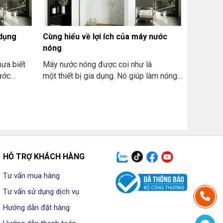
 dụng
Cùng hiểu về lợi ích của máy nước
nóng
hưa biết
Máy nước nóng được coi như là
bước
một thiết bị gia dụng. Nó giúp làm nóng
ử dụng
nước nhanh chóng để phục vụ cho nhu
 tiết
cầu sinh hoạt hàng ngày. Hiện nay, ở trên
thị trường có nhiều loại máy nước nóng
khác nhau. Như là máy nước nóng trực
tiếp, máy nước nóng gián tiếp và cả máy
nước nóng năng lượng mặt trời. Tất cả
nhằm đáp ứng đa dạng nhu cầu của
HỖ TRỢ KHÁCH HÀNG
người dùng.
Tư vấn mua hàng
Tư vấn sử dụng dịch vụ
Hướng dẫn đặt hàng