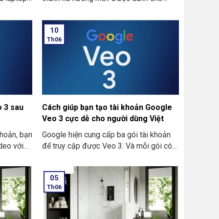
AI có thể
những ai yêu thích việc sáng tạo nội
c tập của
dung bằng trí tuệ nhân tạo. Trong bài viết
10
ay không,
này đây, chúng tôi sẽ chia sẻ cách bạn
Th06
cùng giải
có thể tạo ra những bức ảnh đẹp, còn
được miễn phí lại còn nhanh chóng.
 3 sau
Cách giúp bạn tạo tài khoản Google
Veo 3 cực dễ cho người dùng Việt
khoản, bạn
Google hiện cung cấp ba gói tài khoản
deo với
để truy cập được Veo 3. Và mỗi gói có
hính:
quyền lợi và giới hạn riêng.
ự hướng
05
Th06