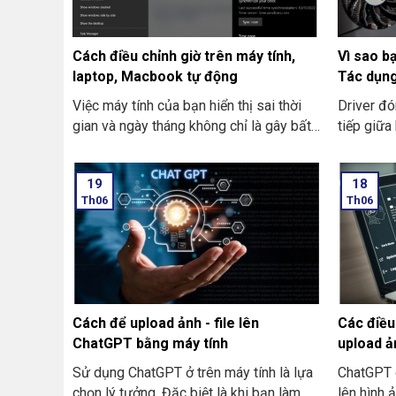
Cách điều chỉnh giờ trên máy tính,
Vì sao b
laptop, Macbook tự động
Tác dụng
hình là g
Việc máy tính của bạn hiển thị sai thời
Driver đó
gian và ngày tháng không chỉ là gây bất
tiếp giữa
tiện trong việc xem lịch, hẹn giờ mà nó
phần cứng
còn ảnh hưởng nghiêm trọng đến hoạt
không đượ
19
18
động của nhiều ứng dụng. Ở một số
đột thì n
Th06
Th06
phần mềm, đặc biệt là các ứng dụng có
hiển thị.
liên quan đến internet, dịch vụ web hoặc
lệch màu 
là các cơ chế ủy quyền được dựa trên
hiện vệt 
internet. Là có thể từ chối truy cập nếu
Việc rese
thời gian trên máy tính không được đồng
thái hoạt 
bộ với thời gian thực.
giúp giải
Cách để upload ảnh - file lên
Các điều
phục khả 
ChatGPT bằng máy tính
upload ả
Sử dụng ChatGPT ở trên máy tính là lựa
ChatGPT 
chọn lý tưởng. Đặc biệt là khi bạn làm
lên hình 