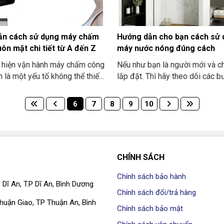
ẫn cách sử dụng máy chấm
Hướng dẫn cho bạn cách sử
ôn mặt chi tiết từ A đến Z
máy nước nóng đúng cách
c hiện vận hành máy chấm công
Nếu như bạn là người mới và c
 là một yếu tố không thể thiếu
lắp đặt. Thì hãy theo dõi các 
n lý nhân sự. Thông thường là
hướng dẫn bên dưới đây để s
 công vân tay được sử dụng
máy nước nóng được an toàn và
6
7
8
9
10
nhất ở trong khoảng thời gian
kiệm nhất nhé
y nhiên, vì một số nhược điểm ở
u nhận diện. Dẫn đến tình trạng
trong việc “điểm danh” của nhân
 ra ngày càng nhiều. Chính vì
CHÍNH SÁCH
 chấm công khuôn mặt được ra
Chính sách bảo hành
ột giải pháp tối ưu nhất cho
 Dĩ An, T.P Dĩ An, Bình Dương
iệp. Đồng thời khắc phục
Chính sách đổi/trả hàng
ng hạn chế được tình trạng mà
 Thuận Giao, TP Thuận An, Bình
Chính sách bảo mật
 công truyền thống để lại.