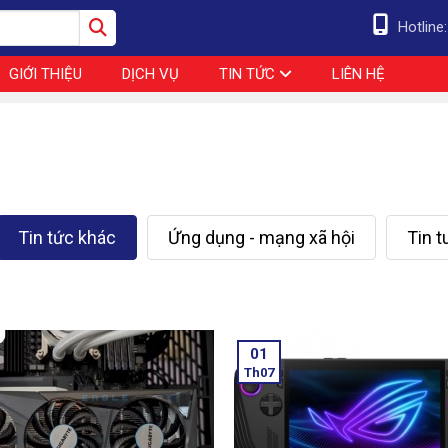
Hotline
GIỚI THIỆU
DỊCH VỤ
TIN TỨC
LIÊN HỆ
Tin tức khác
Ứng dụng - mạng xã hội
Tin 
01
Th07