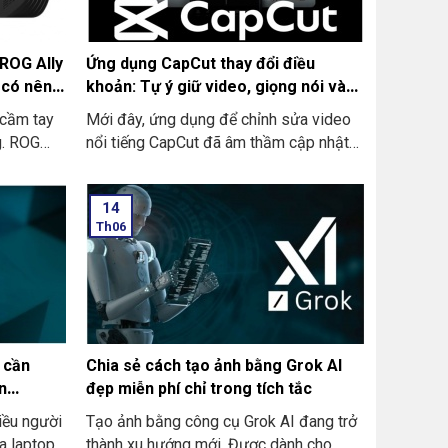
 ROG Ally
Ứng dụng CapCut thay đổi điều
u có nên
khoản: Tự ý giữ video, giọng nói và
cả hình ảnh người dùng vĩnh viễn
 cầm tay
Mới đây, ứng dụng để chỉnh sửa video
g. ROG
nổi tiếng CapCut đã âm thầm cập nhật
hiệu năng
thông tin Điều khoản Dịch vụ. Ở trong đó
đây,
bao gồm nhiều điều khoản gây ra tranh
14
 như một
cãi liên quan đến việc khai thác nội dung
Th06
ra bây giờ
của người dùng mà không cần xin phép.
 trội hơn
Những thay đổi này đang dấy lên một
 để những
hồi chuông cảnh báo cho hàng triệu
lly nâng
người dùng trên toàn thế giới.
 cần
Chia sẻ cách tạo ảnh bằng Grok AI
n
đẹp miễn phí chỉ trong tích tắc
iều người
Tạo ảnh bằng công cụ Grok AI đang trở
ủa laptop
thành xu hướng mới. Được dành cho