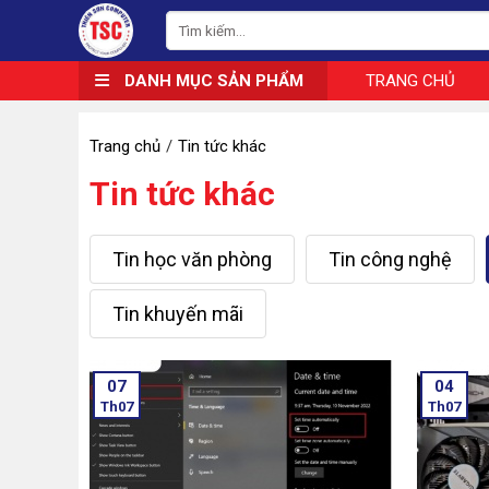
DANH MỤC SẢN PHẨM
TRANG CHỦ
Trang chủ
Tin tức khác
Tin tức khác
Tin học văn phòng
Tin công nghệ
Tin khuyến mãi
07
04
Th07
Th07