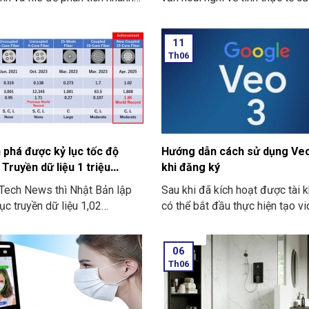
hưng chúng ta cần nắm rõ các
AI. Liệu rằng một chiếc laptop 
 để sử dụng được các tính
giúp gì ở trong công việc và họ
11
ột cách tiện lợi nhất.
bạn. Thì liệu nó có thực dụng h
Th06
đó là những gì mà chúng ta sẽ 
mã trong bài viết này.
 phá được kỷ lục tốc độ
Hướng dẫn cách sử dụng Veo
 Truyền dữ liệu 1 triệu
khi đăng ký
Tech News thì Nhật Bản lập
Sau khi đã kích hoạt được tài 
ục truyền dữ liệu 1,02
có thể bắt đầu thực hiện tạo vi
iây thông qua 1.808 km cáp
Veo 3 thông qua hai nền tảng c
 đủ tải 10.000 phim 4K mỗi
Flow và Gemini. Dưới đây là s
06
dẫn chi tiết:
Th06