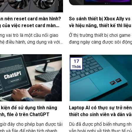
ạn nên reset card màn hình?
So sánh thiết bị Xbox Ally vs
 của việc reset card màn
về hiệu năng, thiết kế thì liệ
ì?
nâng cấp?
ng vai trò là một cầu nối giao
Ở thị trường thiết bị chơi game
 hệ điều hành, ứng dụng và với
đang ngày càng được sôi độn
 GPU. Khi driver hoạt động
Ally đã từng là "ngôi sao" với 
c ổn định, gặp lỗi hoặc xung
ấn tượng. Nhưng thời điểm giờ 
17
ó có thể gây ra các vấn đề về
"Xbox Ally" đang được nổi lên
Th06
 Như là màn hình nhấp nháy, sai
đối thủ tiềm năng. Câu hỏi đặt 
sắc, độ phân giải và cả xuất
là: Liệu Xbox Ally có được vượt
màu hoặc là khối hình ảnh bị vỡ.
về hiệu năng và có được đáng
t driver sẽ làm mới được trạng
người đã sở hữu thiết bị ROG A
động, loại bỏ đi lỗi tạm thời,
cấp không?
 phóng bộ nhớ đệm và khôi
 kiện để sử dụng tính năng
Laptop AI có thực sự trở nên
năng hiển thị ổn định.
nh, file ở trên ChatGPT
thiết cho sinh viên và dân vă
phòng?
giờ đây cho phép bạn được tải
Dù đã được phổ biến nhưng nh
ảnh và file để phân tích nhanh
vẫn hoài nghi về tính thực tế c