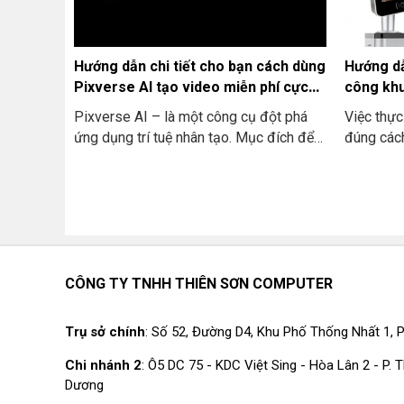
Trả lời câu hỏi, viết nội dung và tạo hình
ảnh từ văn bản và giải thích kiến thức
phức tạp và nhiều hơn thế nữa.
Hướng dẫn chi tiết cho bạn cách dùng
Hướng d
Pixverse AI tạo video miễn phí cực
công khu
dễ
Pixverse AI – là một công cụ đột phá
Việc thự
ứng dụng trí tuệ nhân tạo. Mục đích để
đúng cách
biến ý tưởng thành video một cách
trong quả
nhanh chóng và dễ dàng. Dù cho bạn là
máy chấm
người mới bắt đầu hay đã có chút kinh
rộng rãi 
nghiệm thì trong bài viết này chúng tôi
trước. Tu
sẽ hướng dẫn chi tiết. Và dẫn lối cho bạn
trong khâ
từng bước khám phá và tận dụng tối đa
gian lận 
được sức mạnh của Pixverse AI. Để tạo
viên diễn
CÔNG TY TNHH THIÊN SƠN COMPUTER
ra được những thước phim độc đáo và
thế, máy
hoàn toàn miễn phí.
đời như m
Trụ sở chính
: Số 52, Đường D4, Khu Phố Thống Nhất 1, P
doanh ngh
được nhữ
Chi nhánh 2
: Ô5 DC 75 - KDC Việt Sing - Hòa Lân 2 - P.
Dương
máy chấm