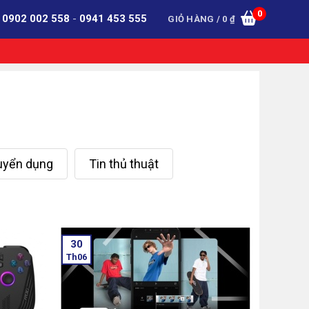
0
:
0902 002 558
-
0941 453 555
GIỎ HÀNG /
0
₫
tuyển dụng
Tin thủ thuật
30
Th06