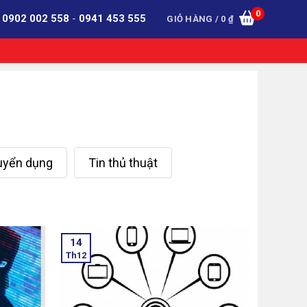
0
:
0902 002 558
-
0941 453 555
GIỎ HÀNG /
0
₫
tuyển dụng
Tin thủ thuật
14
Th12