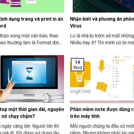
ịnh dạng trang và print in ấn
Nhận biết và phương án phò
ord
Virus
thảo xong một văn bản, thao
Lo là nhà bị trộm sẽ mất những
theo thường làm là Format định
Nhiều hay ít? Thì mình có tò m
g và print in ấn trong Word
trộm hoạt động như thế nào k
liệu bị mất quá nhiều rồi, bắt 
14
ta phải có cách nhận biết và p
Th12
phòng vệ Virus. Tiếp theo đây,
SƠN COMPUTER sẽ chia sẻ vớ
điều đó nhé.
top một thời gian dài, nguyên
Phần mềm note được dùng r
m nó chạy chậm?
trên máy tính
ì ngày càng lớn. Người lớn thì
Mỗi người chúng ta đều có mộ
 già đi. Đồ dùng sử dụng lâu
riêng. Nhưng không phải lúc n