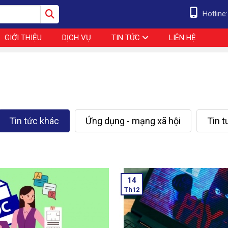
Hotline
GIỚI THIỆU
DỊCH VỤ
TIN TỨC
LIÊN HỆ
Tin tức khác
Ứng dụng - mạng xã hội
Tin 
14
Th12