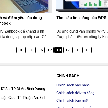
tạo kết nối giữa bạn bè và mọi
ngành xã hội có cần dùng đến?
m gần gũi. Các thao tác gửi
rên ứng dụng Messenger
h và điểm yếu của dòng
Tìm hiểu tính năng của WPS 
ạy
nbook
S Zenbook đã khẳng định
Bộ ứng dụng văn phòng WPS Of
rí là dòng laptop cấp cao. Có
được phát triển bởi công ty Ki
ại cho người sử dụng các trải
Office. Nguồn gốc từ Trung Qu
yệt vời về cả thiết kế cấu thành
dịch vụ mà ứng dụng này cung
16
17
18
19
ệu năng dùng máy. Dưới đây là
người sử dụng là bộ công cụ x
hế mạnh và điểm yếu của dòng
bản và bảng tính hoặc phần mề
 bạn có thể xem và tham
chiếu tương tự giống như Micr
 đang phân vân chọn mua máy:
Office. Điều đặc biệt giúp giải 
được nhu cầu của người sử dụ
CHÍNH SÁCH
nhân lẫn doanh nghiệp là ứng
Chính sách bảo hành
Office miễn phí.
 Dĩ An, T.P Dĩ An, Bình Dương
Chính sách đổi/trả hàng
 Thuận Giao, TP Thuận An, Bình
Chính sách bảo mật