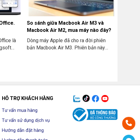
Office.
So sánh giữa Macbook Air M3 và
Macbook Air M2, mua máy nào đây?
fice là
Dòng máy Apple đã cho ra đời phiên
ngsoft
bản Macbook Air M3. Phiên bản này
ốc. Những
được cải tiến rất nhiều về mặt hiệu năng
 cấp cho
so với các thế hệ trước đó. Dưới đây,
ử lý văn
cùng THIÊN SƠN COMPUTER so sánh
m trình
giữa Macbook Air M3 và Macbook Air
osoft
M2, mua máy nào đây? nhé
quyết
ng. Cả cá
HỖ TRỢ KHÁCH HÀNG
 dụng WPS
Tư vấn mua hàng
Tư vấn sử dụng dịch vụ
Hướng dẫn đặt hàng