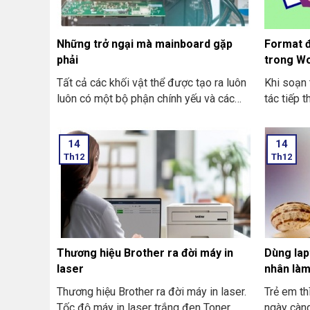
Những trở ngại mà mainboard gặp
Format đ
phải
trong W
Tất cả các khối vật thể được tạo ra luôn
Khi soạn 
luôn có một bộ phận chính yếu và các
tác tiếp 
thiết bị kèm theo. MAINBOARD là tên
dạng tran
gọi, cũng là “trái tim” của một máy tính
14
14
PC. Nó là thành phần nền tảng để
Th12
Th12
connect, nâng cấp những linh kiện trong
máy tính. Lúc mainboard bị bất trắc sẽ
khiến cho PC không hoạt động được. Và
những trở ngại mà mainboard gặp phải
là:
Thương hiệu Brother ra đời máy in
Dùng lap
laser
nhân là
Thương hiệu Brother ra đời máy in laser.
Trẻ em th
Tốc độ máy in laser trắng đen Toner
ngày càng