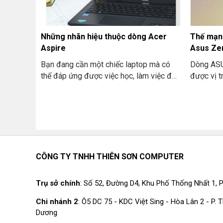
Nhờ vậy, 
người thê
ảnh HD t
Những nhãn hiệu thuộc dòng Acer
Thế mạn
nhanh nh
Aspire
Asus Ze
Bạn đang cần một chiếc laptop mà có
Dòng ASU
thể đáp ứng được việc học, làm việc đến
được vị t
giải trí với mức giá phù hợp?Thì nhãn
thể đem l
hiệu Acer Aspire chính là lựa chọn dành
nghiệm tu
cho bạn! Với dòng laptop thông dụng
máy và hi
này của Acer luôn có sức hấp dẫn người
một số t
sử dụng. Bởi thiết kế thời trang của nó.
Asus Zenbook
Mức hiệu năng ổn định và giá cả lại phải
khảo khi
chăng. Nhưng trước khi quyết định “rinh”
CÔNG TY TNHH THIÊN SƠN COMPUTER
em ấy về nhà, hãy cùng THIÊN SƠN
COMPUTER điểm qua những nhãn hiệu
Trụ sở chính
: Số 52, Đường D4, Khu Phố Thống Nhất 1, P
thuộc dòng Acer Aspire nhé.
Chi nhánh 2
: Ô5 DC 75 - KDC Việt Sing - Hòa Lân 2 - P.
Dương