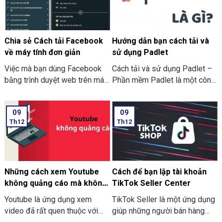
Chia sẻ Cách tải Facebook
Hướng dẫn bạn cách tải và
về máy tính đơn giản
sử dụng Padlet
Việc mà bạn dùng Facebook
Cách tải và sử dụng Padlet –
bằng trình duyệt web trên máy
Phần mềm Padlet là một công
tính chưa đáp ứng được nhu
cụ trực tuyến cho phép người
cầu của bạn muốn. Nên bạn
dùng tạo và quản lý các bản
09
09
cần độ tiện lợi hơn và chuyển
ghi chú. Nó cung cấp cho bạn
Th12
Th12
đổi cao hơn khi bạn thực hiện
một nền tảng linh hoạt để tổ
trải nghiệm Facebook. Và cách
chức và chia sẻ các thông tin
tốt nhất để tối ưu sự trải
một cách trực quan. Tại đây,
nghiệm của bạn là tải
người sử dụng có thể thêm,
Facebook về máy tính của
chỉnh sửa hoặc sắp xếp hoặc
Những cách xem Youtube
Cách để bạn lập tài khoản
bạn. Sau khi được tải xuống,
quản lý ghi chú. Bằng những
không quảng cáo mà không
TikTok Seller Center
bạn sẽ không còn bị giới hạn
dạng văn bản, hình ảnh, video,
phải ai cũng biết
Youtube là ứng dụng xem
TikTok Seller là một ứng dụng
các tính năng khi sử dụng máy
liên kết hay là những nội dung
video đã rất quen thuộc với
giúp những người bán hàng
tính hay laptop.
khác.