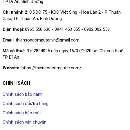
T.P Dĩ An, Bình Dương
có thể dễ dàng sử dụng nó để
Chi nhánh 2
: Ô5 DC 75 - KDC Việt Sing - Hòa Lân 2 - P. Thuận
sáng tác.
Giao, TP Thuận An, Bình Dương
Điện thoại
: 0965 550 636 - 0941 453 555 - 0902 002 558
Email
: thiensoncomputer.vn@gmail.com
Mã số thuế
: 3702894025 cấp ngày 16/07/2020 bởi Chi cục thuế
TP Dĩ An
Website
: https://thiensoncomputer.com/
CHÍNH SÁCH
Chính sách bảo hành
Chính sách đổi/trả hàng
Chính sách bảo mật
Chính sách vận chuyển