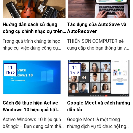
Hướng dẫn cách sử dụng
Tác dụng của AutoSave và
công cụ chỉnh nhạc cụ trên
AutoRecover
Google đơn giản
Trong quá trình chúng ta học
THIÊN SƠN COMPUTER sẽ
nhạc cụ, việc dùng công cụ
cung cấp cho bạn thông tin về
chỉnh nhạc cụ ở trên Google
tác dụng của AutoSave và
đã mang lại cho bạn rất nhiều
AutoRecover nhé
11
11
lợi ích và hiệu quả. Ở bài viết
Th12
Th12
này, THIÊN SƠN COMPUTER
sẽ cùng bạn tham khảo cách
hướng dẫn cách dùng công cụ
chỉnh nhạc cụ trên Google đơn
giản nhé.
Cách để thực hiện Active
Google Meet và cách hướng
Windows 10 hiệu quả bất
dẫn tải
ngờ
Active Windows 10 hiệu quả
Google Meet là một trong
bất ngờ – Bạn đang cảm thấy
những dịch vụ tổ chức hội nghị